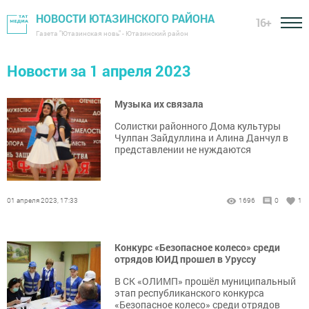
НОВОСТИ ЮТАЗИНСКОГО РАЙОНА
16+
Газета "Ютазинская новь" - Ютазинский район
Новости за 1 апреля 2023
Музыка их связала
Солистки районного Дома культуры
Чулпан Зайдуллина и Алина Данчул в
представлении не нуждаются
01 апреля 2023, 17:33
1696
0
1
Конкурс «Безопасное колесо» среди
отрядов ЮИД прошел в Уруссу
В СК «ОЛИМП» прошёл муниципальный
этап республиканского конкурса
«Безопасное колесо» среди отрядов