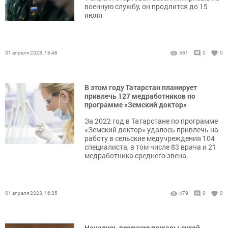
военную службу, он продлится до 15
июля
01 апреля 2023, 16:48
561
0
0
В этом году Татарстан планирует
привлечь 127 медработников по
программе «Земский доктор»
За 2022 год в Татарстане по программе
«Земский доктор» удалось привлечь на
работу в сельские медучреждения 104
специалиста, в том числе 83 врача и 21
медработника среднего звена.
01 апреля 2023, 16:35
479
0
0
Начались весенние пожары сухой