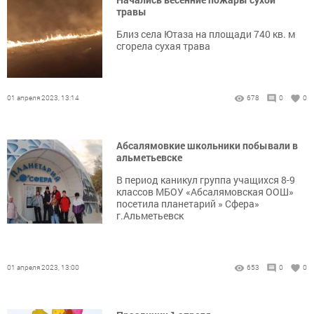
травы
Близ села Ютаза на площади 740 кв. м
сгорела сухая трава
01 апреля 2023, 13:14
678
0
0
Абсалямовкие школьники побывали в
альметьевске
В период каникул группа учащихся 8-9
классов МБОУ «Абсалямовская ООШ»
посетила планетарий » Сфера»
г.Альметьевск
01 апреля 2023, 13:00
653
0
0