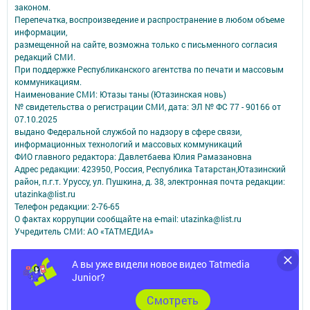
законом.
Перепечатка, воспроизведение и распространение в любом объеме
информации,
размещенной на сайте, возможна только с письменного согласия
редакций СМИ.
При поддержке Республиканского агентства по печати и массовым
коммуникациям.
Наименование СМИ: Ютазы таны (Ютазинская новь)
№ свидетельства о регистрации СМИ, дата: ЭЛ № ФС 77 - 90166 от
07.10.2025
выдано Федеральной службой по надзору в сфере связи,
информационных технологий и массовых коммуникаций
ФИО главного редактора: Давлетбаева Юлия Рамазановна
Адрес редакции: 423950, Россия, Республика Татарстан,Ютазинский
район, п.г.т. Уруссу, ул. Пушкина, д. 38, электронная почта редакции:
utazinka@list.ru
Телефон редакции: 2-76-65
О фактах коррупции сообщайте на e-mail: utazinka@list.ru
Учредитель СМИ: АО «ТАТМЕДИА»
Антикоррупционная политика
А вы уже видели новое видео Tatmedia
АО «ТАТМЕДИА» использует «cookie»
для персонализации сервисов и
Junior?
удобства пользователей сайтом.
Использование «cookie» можно отменить в настройках браузера.
Cмотреть
Политика конфиденциальности