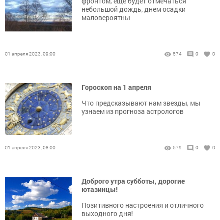
фронтом, еще будет отмечаться
небольшой дождь, днем осадки
маловероятны
01 апреля 2023, 09:00
574
0
0
Гороскоп на 1 апреля
Что предсказывают нам звезды, мы
узнаем из прогноза астрологов
01 апреля 2023, 08:00
579
0
0
Доброго утра субботы, дорогие
ютазинцы!
Позитивного настроения и отличного
выходного дня!