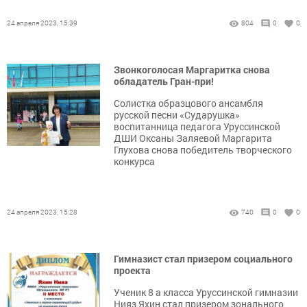
24 апреля 2023, 15:39
804
0
0
Звонкоголосая Маргаритка снова
обладатель Гран-при!
Солистка образцового ансамбля
русской песни «Сударушка»
воспитанница педагога Уруссинской
ДШИ Оксаны Заляевой Маргарита
Глухова снова победитель творческого
конкурса
24 апреля 2023, 15:28
740
0
0
Гимназист стал призером социального
проекта
Ученик 8 а класса Уруссинской гимназии
Нияз Яхин стал призером зонального