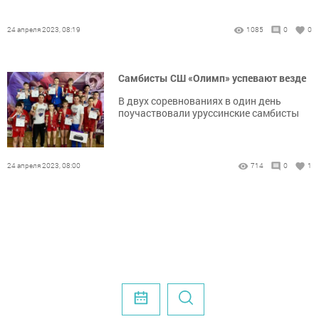
24 апреля 2023, 08:19
1085
0
0
Самбисты СШ «Олимп» успевают везде
В двух соревнованиях в один день
поучаствовали уруссинские самбисты
24 апреля 2023, 08:00
714
0
1