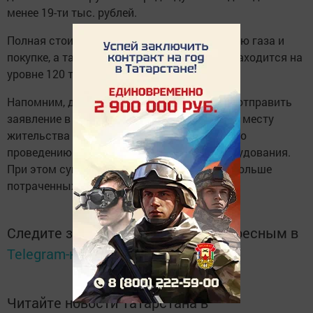
менее 19-ти тыс. рублей.
Полная стоимость всех работ по проведению газа и
покупке, а также установке оборудования находится на
уровне 120 тыс. рублей, добавил Усманов.
Напомним, для получения субсидии нужно отправить
заявление в органы социальной защиты по месту
жительства после выполнения всех работ по
проведению газа, покупке и установке оборудования.
При этом сумма субсидии не может быть больше
потраченных средств.
Следите за самым важным и интересным в
Telegram-канале
Татмедиа
Читайте новости Татарстана в