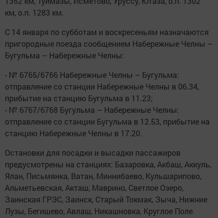
1352 км, Туймазы, Исметово, Уруссу, Ютаза, о.п. 1302
км, о.п. 1283 км.
С 14 января по субботам и воскресеньям назначаются
пригородные поезда сообщением Набережные Челны –
Бугульма – Набережные Челны:
- № 6765/6766 Набережные Челны – Бугульма:
отправление со станции Набережные Челны в 06.34,
прибытие на станцию Бугульма в 11.23;
- № 6767/6768 Бугульма – Набережные Челны:
отправление со станции Бугульма в 12.53, прибытие на
станцию Набережные Челны в 17.20.
Остановки для посадки и высадки пассажиров
предусмотрены на станциях: Базаровка, Акбаш, Аккуль,
Ялан, Письмянка, Ватан, Миннибаево, Кульшарипово,
Альметьевская, Акташ, Маврино, Светлое Озеро,
Заинская ГРЭС, Заинск, Старый Токмак, Зыча, Нижние
Лузы, Бегишево, Авлаш, Никашновка, Круглое Поле.