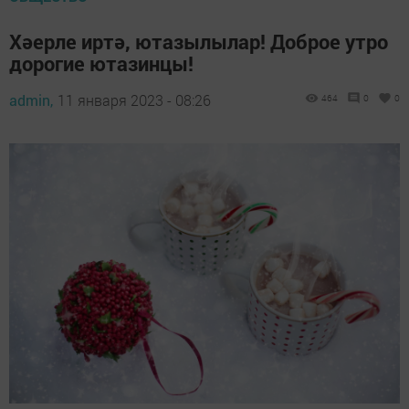
Хәерле иртә, ютазылылар! Доброе утро
дорогие ютазинцы!
admin,
11 января 2023 - 08:26
464
0
0