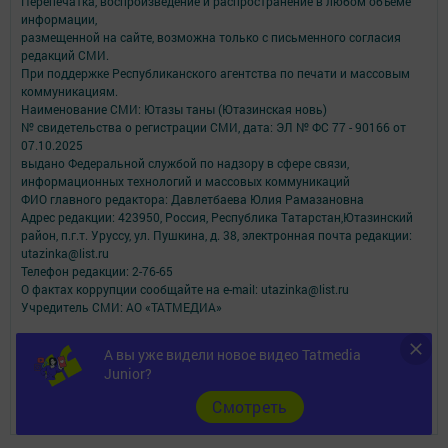
Перепечатка, воспроизведение и распространение в любом объеме
информации,
размещенной на сайте, возможна только с письменного согласия
редакций СМИ.
При поддержке Республиканского агентства по печати и массовым
коммуникациям.
Наименование СМИ: Ютазы таны (Ютазинская новь)
№ свидетельства о регистрации СМИ, дата: ЭЛ № ФС 77 - 90166 от
07.10.2025
выдано Федеральной службой по надзору в сфере связи,
информационных технологий и массовых коммуникаций
ФИО главного редактора: Давлетбаева Юлия Рамазановна
Адрес редакции: 423950, Россия, Республика Татарстан,Ютазинский
район, п.г.т. Уруссу, ул. Пушкина, д. 38, электронная почта редакции:
utazinka@list.ru
Телефон редакции: 2-76-65
О фактах коррупции сообщайте на e-mail: utazinka@list.ru
Учредитель СМИ: АО «ТАТМЕДИА»
Антикоррупционная политика
А вы уже видели новое видео Tatmedia
АО «ТАТМЕДИА» использует «cookie»
для персонализации сервисов и
Junior?
удобства пользователей сайтом.
Использование «cookie» можно отменить в настройках браузера.
Cмотреть
Политика конфиденциальности