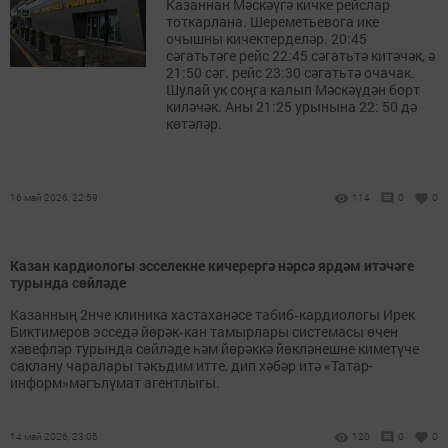
Казаннан Мәскәүгә кичке рейслар
тоткарлана. Шереметьевога ике
очышны кичектерделәр. 20:45
сәгатьтәге рейс 22:45 сәгатьтә китәчәк, ә
21:50 сәг. рейс 23:30 сәгатьтә очачак.
Шулай ук соңга калып Мәскәүдән борт
киләчәк. Аны 21:25 урынына 22: 50 дә
көтәләр.
16 май 2026, 22:59
114
0
0
Казан кардиологы эсселекне кичерергә нәрсә ярдәм итәчәге
турында сөйләде
Казанның 2нче клиника хастаханәсе табиб‑кардиологы Ирек
Биктимеров эсседә йөрәк‑кан тамырлары системасы өчен
хәвефләр турында сөйләде һәм йөрәккә йөкләнешне киметүче
саклану чаралары тәкъдим итте, дип хәбәр итә «Татар-
информ»мәгълүмат агентлыгы.
14 май 2026, 23:05
120
0
0