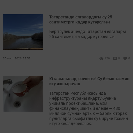
Татарстанда елгалардагы су 25
сантиметрга кадәр күтәрелгән
Бер тәүлек эчендә Татарстан елгалары
25 сантиметрга кадәр күтәрелгән
30 март 2026, 22:52
126
0
0
Ютазылылар, сөенегез! Су белән тәэмин
итү яхшырачак
Татарстан Республикасында
инфраструктураны яңарту буенча
уникаль проект башлана, һәм
финанслауның шактый өлеше — 480
миллион сумнан артык — барлык торак
пунктларга сыйфатлы су бирүне тәэмин
итүгә юнәлдереләчәк.