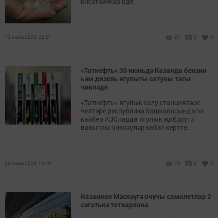
кисәткәннәр иде.
13 июль 2026, 22:51
87
0
0
«Татнефть» 30 июньдә Казанда бензин
һәм дизель ягулыгы сатуны тагы
чикләде
«Татнефть» ягулык салу станцияләре
челтәре республика башкаласындагы
кайбер АЗСларда ягулык җибәрүгә
вакытлы чикләүләр кабат кертте.
30 июнь 2026, 14:19
75
0
0
Казаннан Мәскәүгә очучы самолетлар 2
сәгатькә тоткарлана