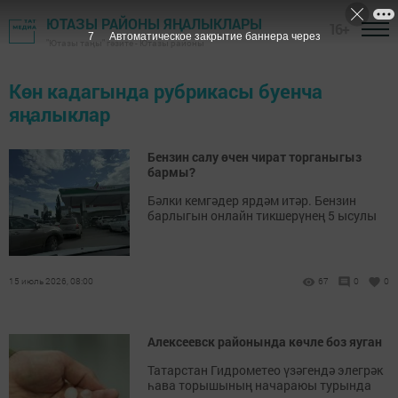
ЮТАЗЫ РАЙОНЫ ЯҢАЛЫКЛАРЫ
16+
7
Автоматическое закрытие баннера через
"Ютазы таңы" гәзите - Ютазы районы
Көн кадагында рубрикасы буенча
яңалыклар
Бензин салу өчен чират торганыгыз
бармы?
Бәлки кемгәдер ярдәм итәр. Бензин
барлыгын онлайн тикшерүнең 5 ысулы
15 июль 2026, 08:00
67
0
0
Алексеевск районында көчле боз яуган
Татарстан Гидрометео үзәгендә элегрәк
һава торышының начараюы турында