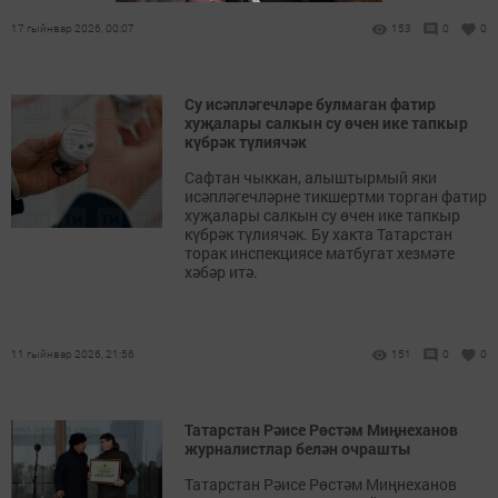
17 гыйнвар 2026, 00:07
153
0
0
Су исәпләгечләре булмаган фатир
хуҗалары салкын су өчен ике тапкыр
күбрәк түлиячәк
Сафтан чыккан, алыштырмый яки
исәпләгечләрне тикшертми торган фатир
хуҗалары салкын су өчен ике тапкыр
күбрәк түлиячәк. Бу хакта Татарстан
торак инспекциясе матбугат хезмәте
хәбәр итә.
11 гыйнвар 2026, 21:56
151
0
0
Татарстан Рәисе Рөстәм Миңнеханов
журналистлар белән очрашты
Татарстан Рәисе Рөстәм Миңнеханов