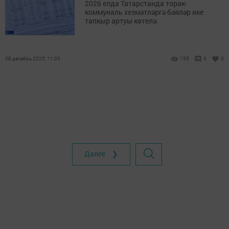
2026 елда Татарстанда торак-
коммуналь хезмәтләргә бәяләр ике
тапкыр артуы көтелә.
08 декабрь 2025, 11:03
155
0
0
Далее ❯