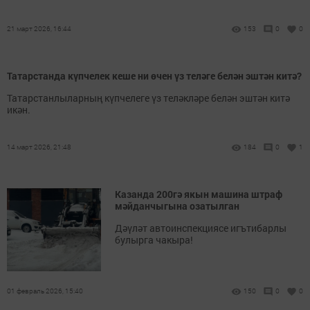
21 март 2026, 16:44
153
0
0
Татарстанда күпчелек кеше ни өчен үз теләге белән эштән китә?
Татарстанлыларның күпчелеге үз теләкләре белән эштән китә
икән.
14 март 2026, 21:48
184
0
1
Казанда 200гә якын машина штраф
мәйданчыгына озатылган
Дәүләт автоинспекциясе игътибарлы
булырга чакыра!
01 февраль 2026, 15:40
150
0
0