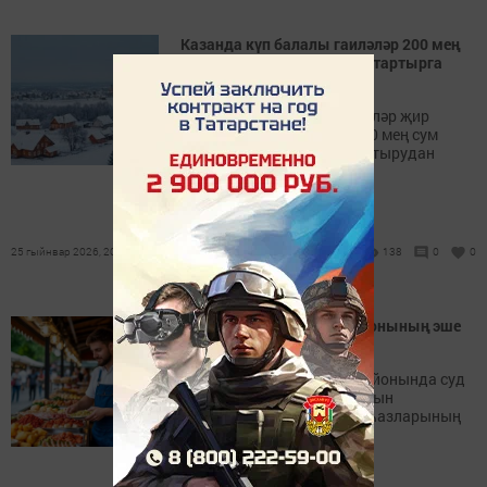
Казанда күп балалы гаиләләр 200 мең
сум акча дип җирдән баш тартырга
ашыкмый
Казанда күп балалы гаиләләр җир
кишәрлеген бер тапкыр 200 мең сум
күләмендәге түләүгә алыштырудан
файда күрми.
25 гыйнвар 2026, 20:39
138
0
0
Казанда бер сәүдә павильонының эше
туктатылды
Шәһәрнең Авиатөзелеш районында суд
приставлары сәүдә ноктасын
мөһерләде, анда касса җиһазларының
булмавы ачыкланды.