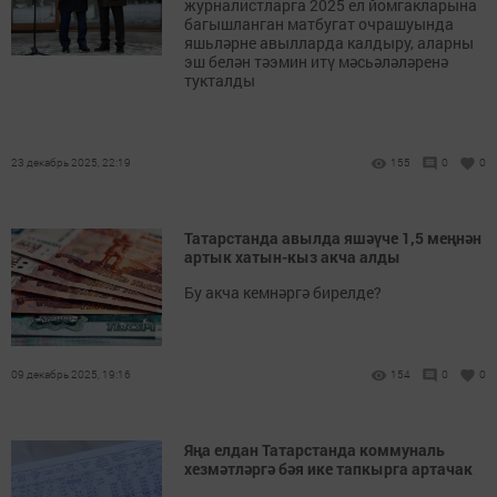
журналистларга 2025 ел йомгакларына
багышланган матбугат очрашуында
яшьләрне авылларда калдыру, аларны
эш белән тәэмин итү мәсьәләләренә
тукталды
23 декабрь 2025, 22:19
155
0
0
Татарстанда авылда яшәүче 1,5 меңнән
артык хатын-кыз акча алды
Бу акча кемнәргә бирелде?
09 декабрь 2025, 19:16
154
0
0
Яңа елдан Татарстанда коммуналь
хезмәтләргә бәя ике тапкырга артачак