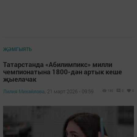
ҖӘМГЫЯТЬ
Татарстанда «Абилимпикс» милли
чемпионатына 1800-дән артык кеше
җыелачак
Лилия Михайлова,
21 март 2026 - 09:59
130
0
0