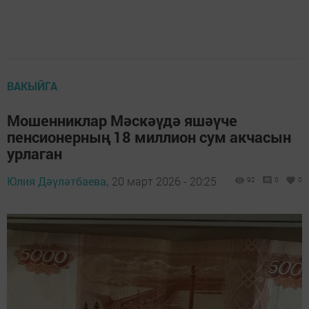
ВАКЫЙГА
Мошенниклар Мәскәүдә яшәүче
пенсионерның 18 миллион сум акчасын
урлаган
Юлия Дәүләтбаева,
20 март 2026 - 20:25
92
0
0