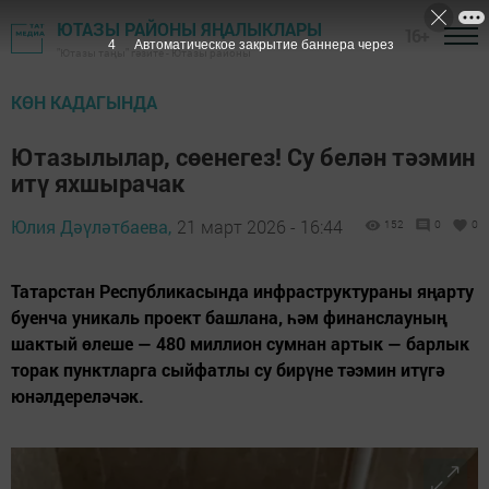
ЮТАЗЫ РАЙОНЫ ЯҢАЛЫКЛАРЫ
16+
3
Автоматическое закрытие баннера через
"Ютазы таңы" гәзите - Ютазы районы
КӨН КАДАГЫНДА
Ютазылылар, сөенегез! Су белән тәэмин
итү яхшырачак
Юлия Дәүләтбаева,
21 март 2026 - 16:44
152
0
0
Татарстан Республикасында инфраструктураны яңарту
буенча уникаль проект башлана, һәм финанслауның
шактый өлеше — 480 миллион сумнан артык — барлык
торак пунктларга сыйфатлы су бирүне тәэмин итүгә
юнәлдереләчәк.