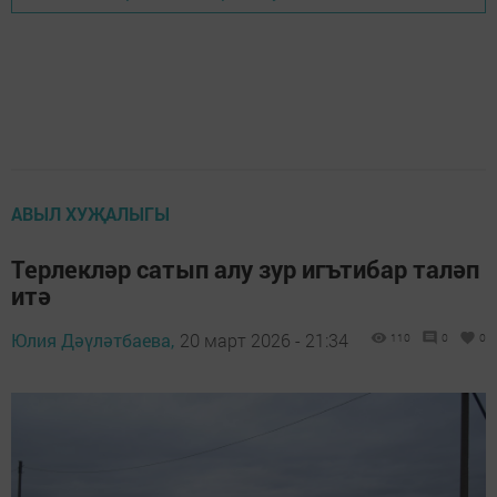
АВЫЛ ХУҖАЛЫГЫ
Терлекләр сатып алу зур игътибар таләп
итә
Юлия Дәүләтбаева,
20 март 2026 - 21:34
110
0
0