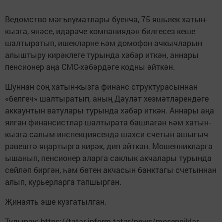
Ведомство мәгълүматлары буенча, 75 яшьлек хатын-
кызга, янәсе, идарәче компаниядән билгесез кеше
шалтыратып, ишекләрне һәм домофон ачкычларын
алыштыру кирәклеге турында хәбәр иткән, аннары
пенсионер аңа СМС-хәбәрдәге кодны әйткән.
Шуннан соң хатын-кызга финанс структурасыннан
«белгеч» шалтыратып, аның Дәүләт хезмәтләрендәге
аккаунтын ватулары турында хәбәр иткән. Аннары аңа
ялган финансистлар шалтырата башлаган һәм хатын-
кызга салым инспекциясендә шәхси счетын ашыгыч
рәвештә яңартырга кирәк, дип әйткән. Мошенникларга
ышанып, пенсионер аларга саклык акчалары турында
сөйләп биргән, һәм бөтен акчасын банктагы счетыннан
алып, курьерларга тапшырган.
Җинаять эше кузгатылган.
Тулырак: https://tatar-inform.tatar/news/mosenniklar-