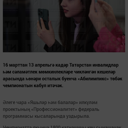
16 марттан 13 апрельгә кадәр Татарстан инвалидлар
һәм сәламәтлек мөмкинлекләре чикләнгән кешеләр
арасында һөнәри осталык буенча «Абилимпикс» төбәк
чемпионатын кабул итәчәк.
Әлеге чара «Яшьләр һәм балалар» илкүләм
проектының «Профессионалитет» федераль
программасы кысаларында уздырыла.
Чемпионатта якынча 1800 катнашучы көч сынашачак.