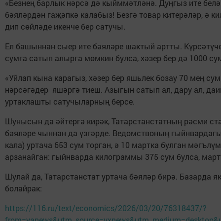
«Безнең барлык нәрсә дә кыйммәтләнә. Дуңгыз ите белән 
бәяләрдән гаҗәпкә калабыз! Безгә товар китерәләр, ә к
дип сөйләде икенче бер сатучы.
Ел башыннан сыер ите бәяләре шактый артты. Күрсәтүче
сумга сатып алырга мөмкин булса, хәзер бер дә 1000 су
«Уйлап кына карагыз, хәзер бер яшьлек бозау 70 мең сум
нәрсәгәдер яшәргә тиеш. Азыгын сатып ал, дару ал, даим
уртаклашты сатучыларның берсе.
Шунысын да әйтергә кирәк, Татарстанстатның рәсми ст
бәяләре чыннан да үзгәрде. Ведомствоның гыйнвардагы 
кала) уртача 653 сум торган, ә 10 мартка булган мәгълүм
арзанайган: гыйнварда килограммы 375 сум булса, март
Шулай да, Татарстанстат уртача бәяләр бирә. Базарда як
болайрак:
https://116.ru/text/economics/2026/03/20/76318437/?
from=yanews&utm_source=yxnews&utm_medium=desktop&u