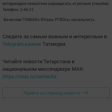
ветеринария хезмәтенә мөрәҗәгать итүегезне үтенәбез.
Телефон: 2-45-12.
Вячеслав ГОФМАН, Ютазы РГВОсы начальнигы.
Следите за самым важным и интересным в
Telegram-канале
Татмедиа
Читайте новости Татарстана в
национальном мессенджере MАХ:
https://max.ru/tatmedia
Перейти на страницу новости