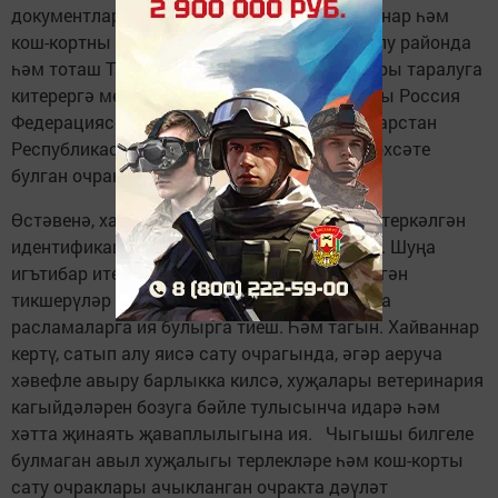
документлары белән булырга тиеш. Хайваннар һәм
кош-кортны килешмичә, рөхсәтсез сатып алу районда
һәм тоташ Татарстанда инфекция авырулары таралуга
китерергә мөмкин. Гражданнар хайваннарны Россия
Федерациясенең башка төбәкләреннән Татарстан
Республикасы Баш ветеринария идарәсе рөхсәте
булган очракта гына кайтара ала.
Өстәвенә, хайваннар «Хорриот» ФГИСында теркәлгән
идентификация номерына ия булырга тиеш. Шуңа
игътибар итегез, хайваннар барлык үткәрелгән
тикшерүләр һәм вакцинацияләүләр турында
расламаларга ия булырга тиеш. Һәм тагын. Хайваннар
кертү, сатып алу яисә сату очрагында, әгәр аеруча
хәвефле авыру барлыкка килсә, хуҗалары ветеринария
кагыйдәләрен бозуга бәйле тулысынча идарә һәм
хәтта җинаять җаваплылыгына ия. Чыгышы билгеле
булмаган авыл хуҗалыгы терлекләре һәм кош-корты
сату очраклары ачыкланган очракта дәүләт