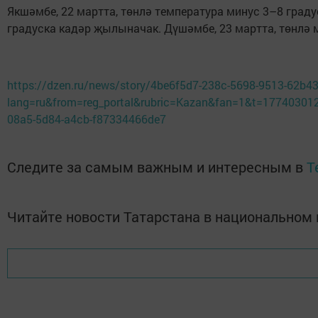
Якшәмбе, 22 мартта, төнлә температура минус 3–8 град
градуска кадәр җылыначак. Дүшәмбе, 23 мартта, төнлә м
https://dzen.ru/news/story/4be6f5d7-238c-5698-9513-62b4
lang=ru&from=reg_portal&rubric=Kazan&fan=1&t=17740301
08a5-5d84-a4cb-f87334466de7
Следите за самым важным и интересным в
T
Читайте новости Татарстана в национально