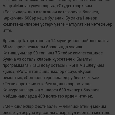
Алар «Мәктәп укучылары», «Студентлар» һәм
«Белгечләр» дип аталган өч категориягә бүленеп,
һәркемнән 600әр кеше булачак. Бу хакта Һөнәри
компетенцияләрне үстерү үзәге матбугат хезмәте хәбәр
итте.
Ярышлар Татарстанның 14 муниципаль районындагы
35 мәгариф оешмасы базасында узачак.
Катнашучылар 50 төп һәм 75 төбәк компетенциясе
буенча үз осталыкларын күрсәтәчәк. Быелгы
программага «Каш ясау остасы», «БПЛА эшләү һәм
җыю», «Ротангтан эшләнмәләр ясау», «Кузов
ремонты», «Социаль тернәкләндерү белгече» һәм
«Техник-протезист» кебек яңалыклар өстәлде.
Конкурсантларның эшләрен 630 эксперт бәяләсә,
мәйданчыкларда 400 волонтер ярдәм итәчәк.
«Мөмкинлекләр фестивале» — чемпионатның мөһим
өлеше, ул аеруча күпсанлы авыр, шул исәптән менталь