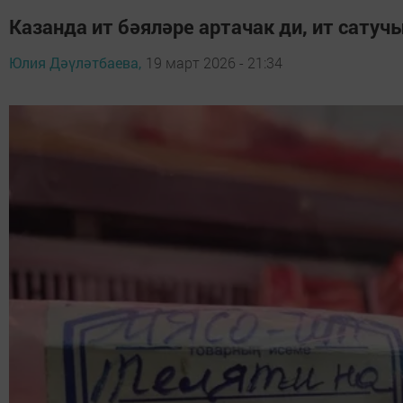
Казанда ит бәяләре артачак ди, ит сатуч
Юлия Дәүләтбаева,
19 март 2026 - 21:34