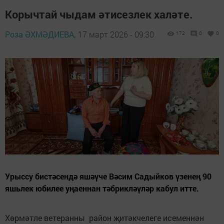
Корычтай чыдам әтисезлек халәте.
Роза ӘХМӘДИЕВА,
17 март 2026 - 09:30
172
0
0
Урыссу бистәсендә яшәүче Вәсим Садыйков үзенең 90
яшьлек юбилее уңаеннан тәбрикләүләр кабул итте.
Хөрмәтле ветеранны район җитәкчелеге исеменнән