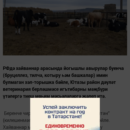
РФдә хайваннар арасында йогышлы авырулар буенча
(бруцеллез, тилчә, котыру һәм башкалар) имин
булмаган хәл-торышка бәйле, Ютазы район дәүләт
ветеринария берләшмәсе игътибарны мәҗбүри
үтәлергә тиеш мөһим мәсьәләләргә җәлеп итә.
Беренче чиратта, бу терлекләрне «тәгәрмәчтән”
(килешенмәгән сату) сатып алуны тыюга бәйле.
Хайваннар мотлак тамгалы, ветеринар-озату