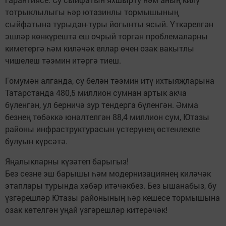
тотрыклылыгы һәр ютазинлы тормышының
сыйфатына турыдан-туры йогынты ясый. Үткәрелгән
эшләр көнкүрештә еш очрый торган проблемаларны
киметергә һәм киләчәк еллар өчен озак вакытлы
чишелеш тәэмин итәргә тиеш.
Гомумән алганда, су белән тәэмин итү ихтыяҗларына
Татарстанда 480,5 миллион сумнан артык акча
бүленгән, ул берничә зур тендерга бүленгән. Әмма
безнең төбәккә юнәлтелгән 88,4 миллион сум, Ютазы
районы инфраструктурасын үстерүнең өстенлекле
булуын күрсәтә.
Яңалыкларны күзәтеп барыгыз!
Без сезне эш барышы һәм модернизациянең киләчәк
этаплары турында хәбәр итәчәкбез. Без ышанабыз, бу
үзгәрешләр Ютазы районының һәр кешесе тормышына
озак көтелгән уңай үзгәрешләр китерәчәк!