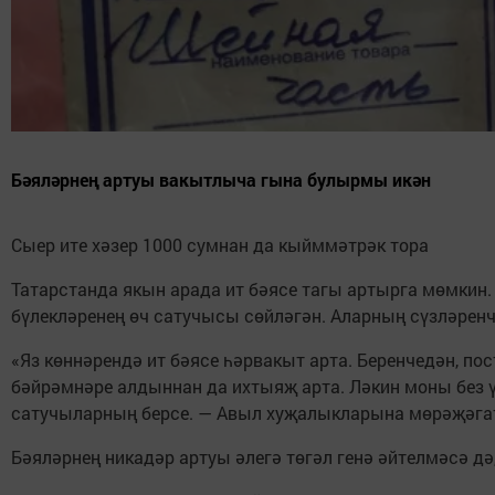
Бәяләрнең артуы вакытлыча гына булырмы икән
Сыер ите хәзер 1000 сумнан да кыйммәтрәк тора
Татарстанда якын арада ит бәясе тагы артырга мөмкин.
бүлекләренең өч сатучысы сөйләгән. Аларның сүзләренчә
«Яз көннәрендә ит бәясе һәрвакыт арта. Беренчедән, по
бәйрәмнәре алдыннан да ихтыяҗ арта. Ләкин моны без ү
сатучыларның берсе. — Авыл хуҗалыкларына мөрәҗәгат
Бәяләрнең никадәр артуы әлегә төгәл генә әйтелмәсә д