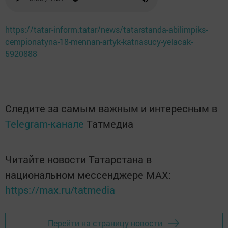
https://tatar-inform.tatar/news/tatarstanda-abilimpiks-
cempionatyna-18-mennan-artyk-katnasucy-yelacak-
5920888
Следите за самым важным и интересным в
Telegram-канале
Татмедиа
Читайте новости Татарстана в
национальном мессенджере MАХ:
https://max.ru/tatmedia
Перейти на страницу новости