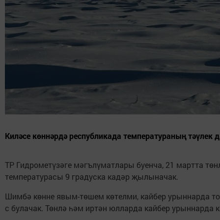
Киләсе көннәрдә республикада температураның тәүлек 
ТР Гидрометүзәге мәгълүматлары буенча, 21 мартта төн
температурасы 9 градуска кадәр җылыначак.
Шимбә көнне явым-төшем көтелми, кайбер урыннарда то
с булачак. Төнлә һәм иртән юлларда кайбер урыннарда 