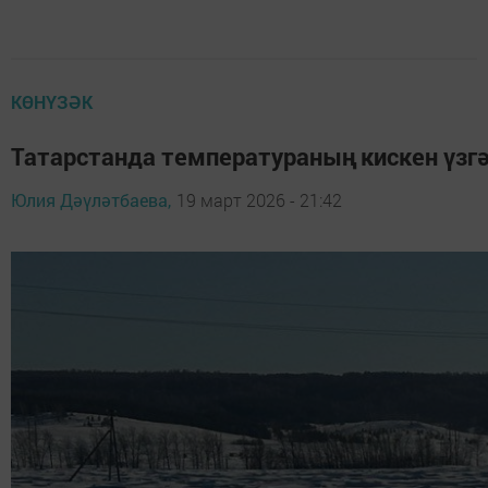
КӨНҮЗӘК
Татарстанда температураның кискен үзг
Юлия Дәүләтбаева,
19 март 2026 - 21:42