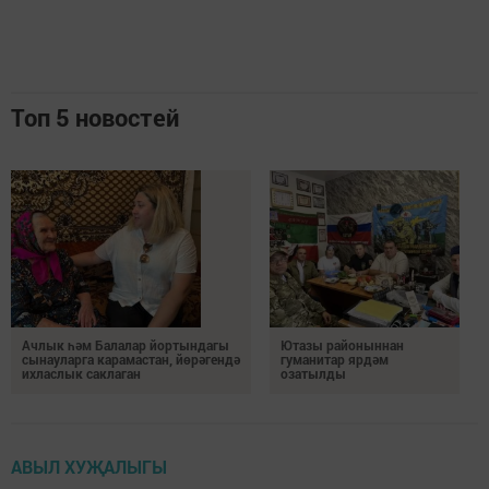
Топ 5 новостей
Ачлык һәм Балалар йортындагы
Ютазы районыннан
сынауларга карамастан, йөрәгендә
гуманитар ярдәм
ихласлык саклаган
озатылды
АВЫЛ ХУҖАЛЫГЫ