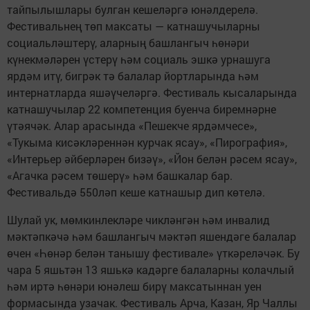
тайпылышлары булган кешеләргә юнәлдерелә.
Фестивальнең төп максаты — катнашучыларны
социальләштерү, аларның башлангыч һөнәри
күнекмәләрен үстерү һәм социаль эшкә урнашуга
ярдәм итү, бигрәк тә балалар йортларында һәм
интернатларда яшәүчеләргә. Фестиваль кысаларында
катнашучылар 22 компетенция буенча биремнәрне
үтәячәк. Алар арасында «Пешекче ярдәмчесе»,
«Тукыма кисәкләреннән курчак ясау», «Пирография»,
«Интерьер әйберләрен бизәү», «Йон белән рәсем ясау»,
«Агачка рәсем төшерү» һәм башкалар бар.
Фестивальдә 550ләп кеше катнашыр дип көтелә.
Шулай ук, мөмкинлекләре чикләнгән һәм инвалид
мәктәпкәчә һәм башлангыч мәктәп яшендәге балалар
өчен «Һөнәр белән танышу фестивале» үткәреләчәк. Бу
чара 5 яшьтән 13 яшькә кадәрге балаларны колачлый
һәм иртә һөнәри юнәлеш бирү максатыннан уен
формасында узачак. Фестиваль Арча, Казан, Яр Чаллы