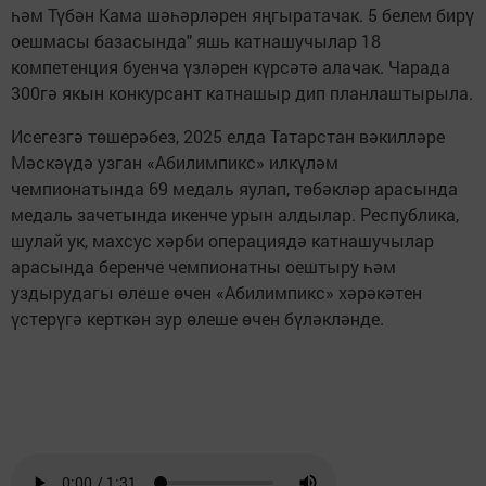
һәм Түбән Кама шәһәрләрен яңгыратачак. 5 белем бирү
оешмасы базасында" яшь катнашучылар 18
компетенция буенча үзләрен күрсәтә алачак. Чарада
300гә якын конкурсант катнашыр дип планлаштырыла.
Исегезгә төшерәбез, 2025 елда Татарстан вәкилләре
Мәскәүдә узган «Абилимпикс» илкүләм
чемпионатында 69 медаль яулап, төбәкләр арасында
медаль зачетында икенче урын алдылар. Республика,
шулай ук, махсус хәрби операциядә катнашучылар
арасында беренче чемпионатны оештыру һәм
уздырудагы өлеше өчен «Абилимпикс» хәрәкәтен
үстерүгә керткән зур өлеше өчен бүләкләнде.