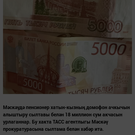
Мәскәүдә пенсионер хатын-кызның домофон ачкычын
алыштыру сылтавы белән 18 миллион сум акчасын
урлаганнар. Бу хакта ТАСС агентлыгы Мәскәү
прокуратурасына сылтама белән хәбәр итә.