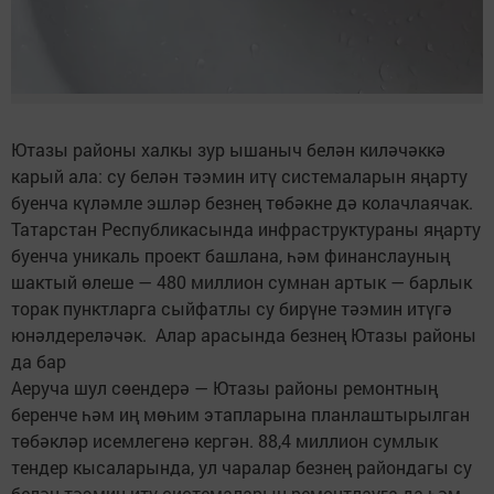
Ютазы районы халкы зур ышаныч белән киләчәккә
карый ала: су белән тәэмин итү системаларын яңарту
буенча күләмле эшләр безнең төбәкне дә колачлаячак.
Татарстан Республикасында инфраструктураны яңарту
буенча уникаль проект башлана, һәм финанслауның
шактый өлеше — 480 миллион сумнан артык — барлык
торак пунктларга сыйфатлы су бирүне тәэмин итүгә
юнәлдереләчәк. Алар арасында безнең Ютазы районы
да бар
Аеруча шул сөендерә — Ютазы районы ремонтның
беренче һәм иң мөһим этапларына планлаштырылган
төбәкләр исемлегенә кергән. 88,4 миллион сумлык
тендер кысаларында, ул чаралар безнең райондагы су
белән тәэмин итү системаларын ремонтлауга да һәм