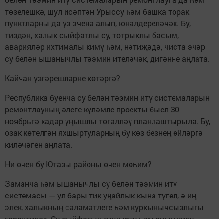
төзелешкә, шул исәптән Урыссу һәм башка торак
пунктларны да үз эченә алып, юнәлдереләчәк. Бу,
тиздән, халык сыйфатлы су, тотрыклы басым,
аварияләр ихтималы кимү һәм, нәтиҗәдә, чиста эчәр
су белән ышанычлы тәэмин ителәчәк, дигәнне аңлата.
Кайчан үзгәрешләрне көтәргә?
Республика буенча су белән тәэмин итү системаларын
ремонтлауның әлеге күләмле проекты быел 30
ноябрьгә кадәр уңышлы төгәлләү планлаштырыла. Бу,
озак көтелгән яхшыртуларның бу көз безнең өйләргә
киләчәген аңлата.
Ни өчен бу Ютазы районы өчен мөһим?
Заманча һәм ышанычлы су белән тәэмин итү
системасы — ул бары тик уңайлык кына түгел, ә иң
элек, халыкның сәламәтлеге һәм куркынычсызлыгы
гарантиясе. Су сыйфатын яхшырту һәм аның килү