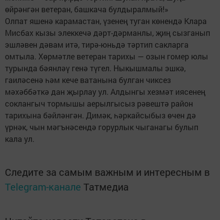
өйрәнгән ветеран, башкача булдыралмый!»
Олпат яшенә карамастан, үзенең туган көнендә Клара
Мисбах кызы элеккечә дәрт-дәрманлы, җиң сызганып
эшләвен дәвам итә, тирә-юньдә тәртип сакларга
омтыла. Хөрмәтле ветеран тарихы — озын гомер юлы
турында бәянләү генә түгел. Ныкышмалы эшкә,
гаиләсенә һәм кече ватанына булган чиксез
мәхәббәткә дан җырлау ул. Алдынгы хезмәт иясенең
соклангыч тормышы аерылгысыз рәвештә район
тарихына бәйләнгән. Димәк, һәркайсыбыз өчен дә
үрнәк, чын мәгънәсендә горурлык чыганагы булып
кала ул.
Следите за самым важным и интересным в
Telegram-канале
Татмедиа