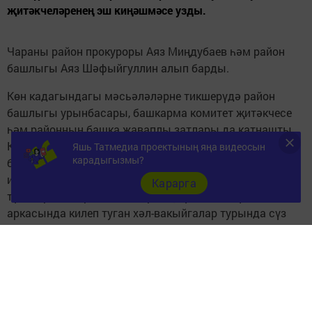
җитәкчеләренең эш киңәшмәсе узды.
Чараны район прокуроры Аяз Миңдубаев һәм район
башлыгы Аяз Шәфыйгуллин алып барды.
Көн кадагындагы мәсьәләләрне тикшерүдә район
башлыгы урынбасары, башкарма комитет җитәкчесе
һәм районның башка җаваплы затлары да катнашты.
Киңәшмәнең төп темасы – карлар тиз арада эресә, су
Яшь Татмедиа проектының яңа видеосын
карадыгызмы?
басу ихтималы туганда халыкның иминлеген тәэмин
итү. Борчылырлык сәбәп бар, һәм ул җитди:
Карарга
түбәләрдән кар һәм бозларның күпләп төшүе
аркасында килеп туган хәл-вакыйгалар турында сүз
барды. Район прокуроры идарәче оешмалар (УК, ТСЖ)
җитәкчеләренең түбәләрне вакытында кар-боздан
чистарту буенча барлык кирәкле чараларны күрү
зарурлыгына басым ясады.
«Бу безнең беренче чираттагы бурычыбыз –