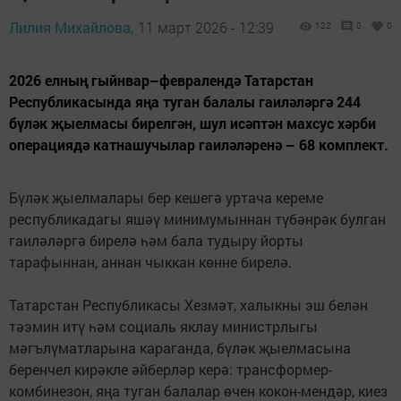
Лилия Михайлова,
11 март 2026 - 12:39
122
0
0
2026 елның гыйнвар–февралендә Татарстан
Республикасында яңа туган балалы гаиләләргә 244
бүләк җыелмасы бирелгән, шул исәптән махсус хәрби
операциядә катнашучылар гаиләләренә – 68 комплект.
Бүләк җыелмалары бер кешегә уртача кереме
республикадагы яшәү минимумыннан түбәнрәк булган
гаиләләргә бирелә һәм бала тудыру йорты
тарафыннан, аннан чыккан көнне бирелә.
Татарстан Республикасы Хезмәт, халыкны эш белән
тәэмин итү һәм социаль яклау министрлыгы
мәгълүматларына караганда, бүләк җыелмасына
беренчел кирәкле әйберләр керә: трансформер-
комбинезон, яңа туган балалар өчен кокон-мендәр, киез