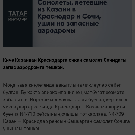
Кичә Казаннан Краснодарга очкан самолет Сочидагы
запас аэродромга төшкән.
Моңа һава киңлегендә вакытлыча чикләүләр сәбәп
булган. Бу хакта авиакомпаниянең матбугат хезмәте
хәбәр итте. Йөртүче мәгълүматлары буенча, кертелгән
чикләүләр аркасында Краснодар — Казан маршруты
буенча N4-710 рейсының очышы тоткарлана. N4-709
Казан — Краснодар рейсын башкарган самолет Сочига
уңышлы төшкән.