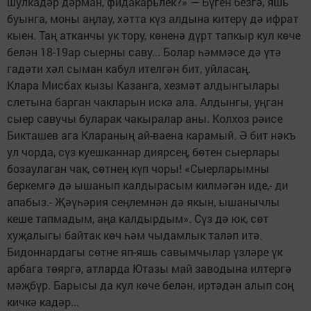
шулкадәр дәрман, фидакарьлек?» — Бүген безгә, яшь
буынга, моны аңлау, хәтта күз алдына китерү дә ифрат
кыен. Таң атканчы ук тору, көненә дүрт тапкыр кул көче
белән 18-19ар сыерны саву... Болар һәммәсе дә үтә
гадәти хәл сыман кабул ителгән бит, уйласаң.
Клара Мисбах кызы Казанга, хезмәт алдынгылары
слетына барган чакларын искә ала. Алдынгы, уңган
сыер савучы буларак чакыралар аны. Колхоз рәисе
Бикташев ага Клараның ай-ваена карамый. Ә бит нәкъ
ул чорда, сүз куешканнар диярсең, бөтен сыерлары
бозаулаган чак, сөтнең күп чоры! «Сыерларымны
беркемгә дә ышанып калдырасым килмәгән иде,- ди
апабыз.- Җәүһәрия сеңлемнән дә якын, ышанычлы
кеше тапмадым, аңа калдырдым». Сүз дә юк, сөт
хуҗалыгы байтак көч һәм чыдамлык таләп итә.
Бидоннардагы сөтне яп-яшь савымчылар үзләре үк
арбага төяргә, атларда Ютазы май заводына илтергә
мәҗбүр. Барысы да кул көче белән, иртәдән алып соң
кичкә кадәр...