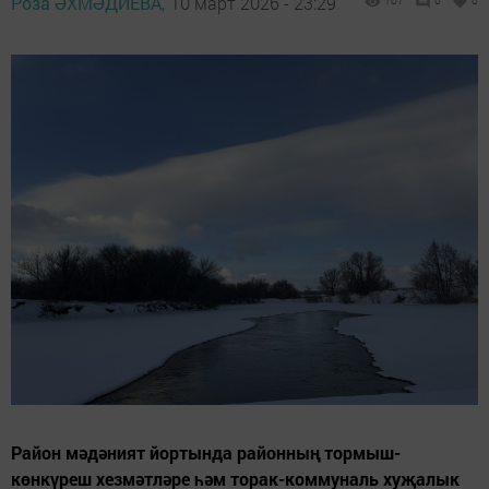
Роза ӘХМӘДИЕВА,
10 март 2026 - 23:29
107
0
0
Район мәдәният йортында районның тормыш-
көнкүреш хезмәтләре һәм торак-коммуналь хуҗалык