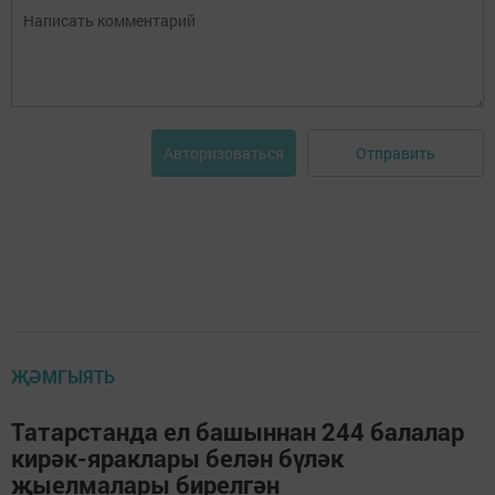
Отправить
Авторизоваться
ҖӘМГЫЯТЬ
Татарстанда ел башыннан 244 балалар
кирәк-яраклары белән бүләк
җыелмалары бирелгән