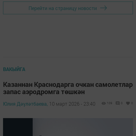
Перейти на страницу новости
ВАКЫЙГА
Казаннан Краснодарга очкан самолетлар
запас аэродромга төшкән
Юлия Дәүләтбаева,
10 март 2026 - 23:40
109
0
0