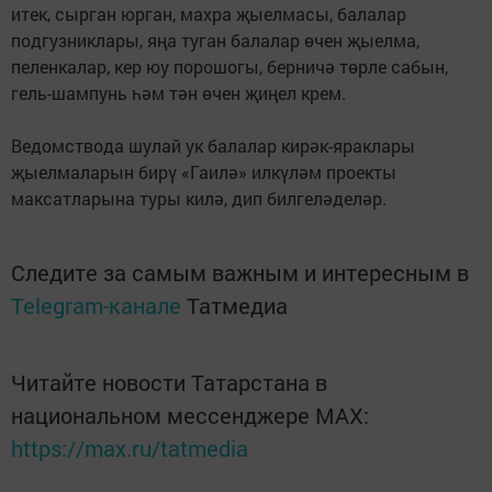
итек, сырган юрган, махра җыелмасы, балалар
подгузниклары, яңа туган балалар өчен җыелма,
пеленкалар, кер юу порошогы, берничә төрле сабын,
гель-шампунь һәм тән өчен җиңел крем.
Ведомствода шулай ук балалар кирәк-яраклары
җыелмаларын бирү «Гаилә» илкүләм проекты
максатларына туры килә, дип билгеләделәр.
Следите за самым важным и интересным в
Telegram-канале
Татмедиа
Читайте новости Татарстана в
национальном мессенджере MАХ:
https://max.ru/tatmedia