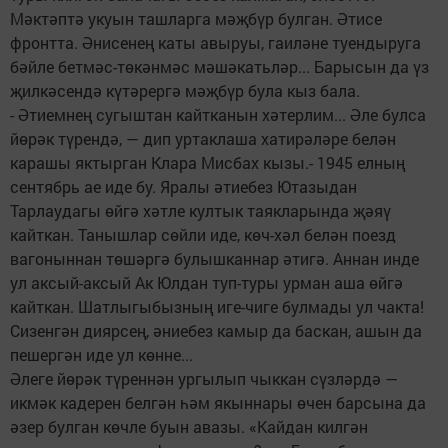
Мәктәптә укуын ташларга мәҗбүр булган. Әтисе
фронтта. Әнисенең каты авыруы, гаиләне туендыруга
бәйле бетмәс-төкәнмәс мәшәкатьләр... Барысын да үз
җилкәсендә күтәрергә мәҗбүр була кыз бала.
- Әтиемнең сугыштан кайтканын хәтерлим... Әле булса
йөрәк түрендә, — дип уртаклаша хатирәләре белән
карашы яктырган Клара Мисбах кызы.- 1945 елның
сентябрь ае иде бу. Яралы әтиебез Ютазыдан
Тарлаудагы өйгә хәтле култык таякларында җәяү
кайткан. Танышлар сөйли иде, көч-хәл белән поезд
вагоныннан төшәргә булышканнар әтигә. Аннан инде
ул аксый-аксый Ак Юлдан туп-туры урман аша өйгә
кайткан. Шатлыгыбызның иге-чиге булмады ул чакта!
Сизенгән диярсең, әниебез камыр да баскан, ашын да
пешергән иде ул көнне...
Әлеге йөрәк түреннән ургылып чыккан сүзләрдә —
икмәк кадерен белгән һәм якыннары өчен барсына да
әзер булган көчле буын авазы. «Кайдан килгән