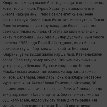
Клара ханымның шәхси бәхете дә гадәти авыл кичендә
көтеп торган икән. Күрше Яссы-Тугай авылы егете
биергә чакыра аны. Рәис исемле егет кызны өенә
озатып та куя. Клара аның бүтән килмәвен үтенә. Әмма
Рәис үз сүзендә нык торучылардан булып чыга, көн
саен кыз янына юллана. «Иртәгә дә киләм әле,- ди ул
кайтып киткәндә». Ахырда яшьләр дуслыгы чын сөюгә
әверелә. 1958 елда Рәис Шәйхетдинов, өч ат белән
сөеклесен туган йортына алып кайта. Бианасы
Клараны үз кызыдай җылы каршылый. Каенана-килен
бергә 30 ел тату гомер кичерә. Әби кеше өч оныгын
үстерергә дә булыша. Бүгенге көндә инде Клара
Мисбах кызы хезмәт ветераны, үз йортында гомер
кичерә. Балалары, оныклары, оныкчыклары хәстәрен
күреп-тоеп яши. Кызы Чәчкә Рәисовна әйткәнчә, 90
яшьлек әнисе әлегәчә тынгылык белми, балаларын да
тик утыртмый. «Тавыклар тота, бер генә метр җир дә
буш калмасын, нидер утыртылсын дип тырыша. Иң
мөһиме — бар җирдә тәртип. Шулай ярата, шуңа