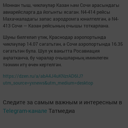
Моннан тыш, чикләүләр Казан һәм Сочи арасындагы
авиарейсларга да йогынты ясаган. N4-414 рейсы
Махачкаладагы запас аэродромга юнәлтелгән, ә N4-
413 Сочи — Казан рейсының очышы тоткарлана.
Шуны билгеләп үтик, Краснодар аэропортында
чикләүләр 14.07 сәгатьтән, ә Сочи аэропортында 16.35
сәгатьтән була. Шул ук вакытта Росавиация
аңлатканча, бу чаралар очышларның иминлеген
тәэмин итү өчен кертелгән.
https://dzen.ru/a/abA4J4uKNzrAD6IJ?
utm_source=yxnews&utm_medium=desktop
Следите за самым важным и интересным в
Telegram-канале
Татмедиа