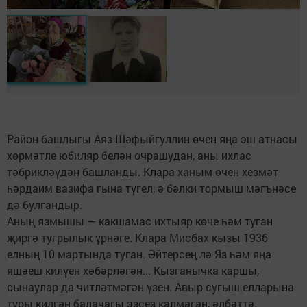
Район башлыгы Аяз Шәфыйгуллин өчен яңа эш атнасы
хөрмәтле юбиляр белән очрашудан, аны ихлас
тәбрикләүдән башланды. Клара ханым өчен хезмәт
һәрдаим вазифа гына түгел, ә бәлки тормыш мәгънәсе
дә булгандыр.
Аның язмышы — какшамас ихтыяр көче һәм туган
җиргә тугрылык үрнәге. Клара Мисбах кызы 1936
елның 10 мартында туган. Әйтерсең лә Яз һәм яңа
яшәеш килүен хәбәрләгән... Кызганычка каршы,
сынаулар да читләтмәгән үзен. Авыр сугыш елларына
туры килгән балачагы эзсез калмаган, әлбәттә.