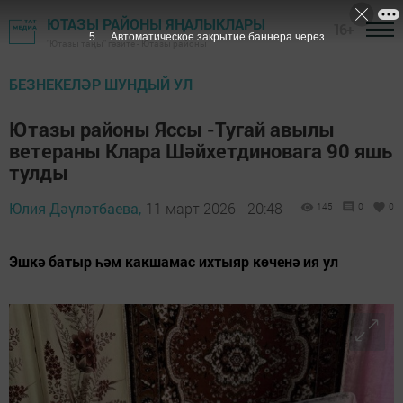
ЮТАЗЫ РАЙОНЫ ЯҢАЛЫКЛАРЫ
16+
4
Автоматическое закрытие баннера через
"Ютазы таңы" гәзите - Ютазы районы
БЕЗНЕКЕЛӘР ШУНДЫЙ УЛ
Ютазы районы Яссы -Тугай авылы
ветераны Клара Шәйхетдиновага 90 яшь
тулды
Юлия Дәүләтбаева,
11 март 2026 - 20:48
145
0
0
Эшкә батыр һәм какшамас ихтыяр көченә ия ул