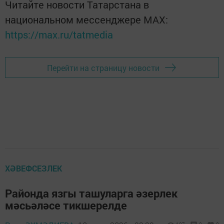
Читайте новости Татарстана в
национальном мессенджере MАХ:
https://max.ru/tatmedia
Перейти на страницу новости
ХӘВЕФСЕЗЛЕК
Районда язгы ташуларга әзерлек
мәсьәләсе тикшерелде