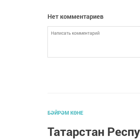
Нет комментариев
БӘЙРӘМ КӨНЕ
Татарстан Респ