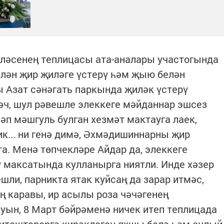
әсенең теплицасы ата-аналары участогында
белән җир җиләге үстерү һәм җыю белән
 Азат сәнәгать паркында җиләк үстерү
әч, шул рәвешле элеккеге мәйданнар эшсез
ләп мәшгуль булган хезмәт мактауга лаек,
ик... ни генә димә, Әхмәдишиннарны җир
а. Менә төпчекләре Айдар да, элеккеге
 максатында кулланырга ниятли. Инде хәзер
шли, парникта ятак куйсаң да зарар итмәс,
ң каравы, ир асылы роза чәчәгенең
уын, 8 Март бәйрәменә ничек итеп теплицада