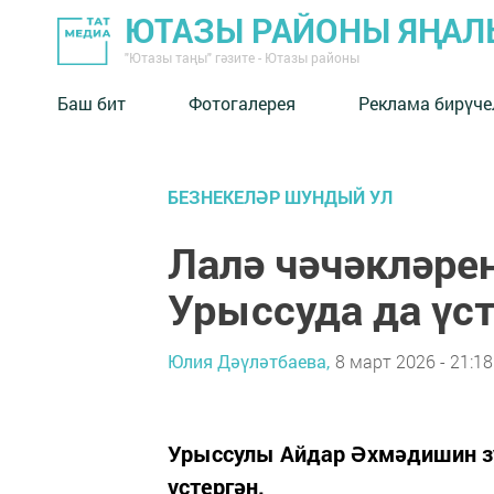
ЮТАЗЫ РАЙОНЫ ЯҢА
"Ютазы таңы" гәзите - Ютазы районы
Баш бит
Фотогалерея
Реклама бирүче
БЕЗНЕКЕЛӘР ШУНДЫЙ УЛ
Лалә чәчәкләрен
Урыссуда да үст
Юлия Дәүләтбаева,
8 март 2026 - 21:18
Урыссулы Айдар Әхмәдишин зу
үстергән.