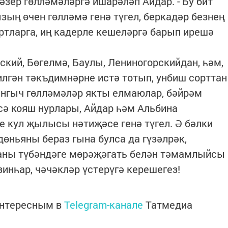
зер гөлләмәләргә ишарәләп Айдар. - Бу бит
зың өчен гөлләмә генә түгел, беркадәр безнең
ортларга, иң кадерле кешеләргә барып ирешә
кий, Бөгелмә, Баулы, Лениногорскийдан, һәм,
илгән тәкъдимнәрне истә тотып, унбиш сорттан
ангыч гөлләмәләр якты елмаюлар, бәйрәм
исә кояш нурлары, Айдар һәм Альбина
 кул җылысы нәтиҗәсе генә түгел. Ә бәлки
ньяны бераз гына булса да гүзәлрәк,
маны түбәндәге мөрәҗәгать белән тәмамлыйсы
зинһар, чәчәкләр үстерүгә керешегез!
интересным в
Telegram-канале
Татмедиа