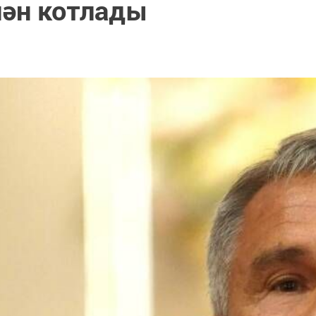
лән котлады