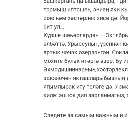
башкарганыңа ышандыра, - ди ә
тормыш иптәшең, әниең яки кы
сөю һәм хәстәрлек хисе дә. Й
бит ул...
Күрше шәһәрләрдән – Октябрьс
әлбәттә, Урыссуның үзеннән к
артык чәчәк әзерләнгән. Сокл
мохите бүләк итәргә әзер. Бу 
Әхмәдишиннарның хәстәрлекле
эшсөючән якташларыбызның дө
ягымлырак итү теләге дә. Яз
килә: эш юк дип зарланмагыз, 
Следите за самым важным и 