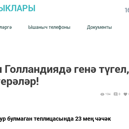
ЛЫКЛАРЫ
1
ләргә
Ышаныч телефоны
Документы
 Голландиядә генә түгел
ерәләр!
134
0
р булмаган теплицасында 23 мең чәчәк