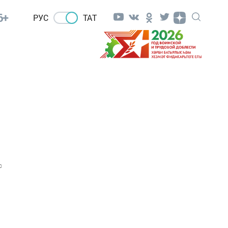
6+
РУС
ТАТ
,
0