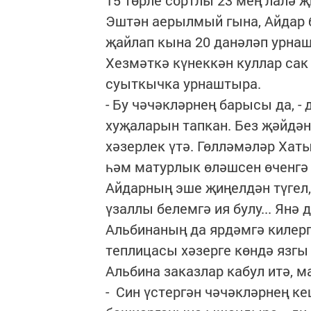
15 төрле сортлы 23 мең лалә 
Эштән аерылмый гына, Айдар б
җайлап кына 20 данәләп урнаш
Хезмәткә күнеккән куллар сак
суыткычка урнаштыра.
- Бу чәчәкләрнең барысы да, - 
хуҗаларын тапкан. Без җәйдән
хәзерлек үтә. Гөлләмәләр Ха
һәм матурлык өләшсен өченгә 
Айдарның эше җиңелдән түгел, 
үзаллы белемгә ия булу... Янә
Альбинаның да ярдәмгә килерг
теплицасы хәзерге көндә язгы
Альбина заказлар кабул итә, м
- Син үстергән чәчәкләрнең к