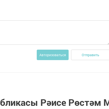
Отправить
Авторизоваться
убликасы Рәисе Рөстәм 