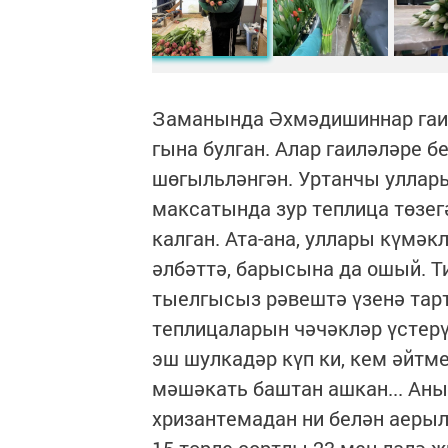
Заманында Әхмәдишиннар гаил
гына булган. Алар гаиләләре 
шөгыльләнгән. Уртанчы уллары
максатында зур теплица төзег
калган. Ата-ана, уллары күмәк
әлбәттә, барысына да ошый. Т
тыелгысыз рәвештә үзенә тарт
теплицаларын чәчәкләр үстерү
эш шулкадәр күп ки, кем әйтме
мәшәкать баштан ашкан... Аны
хризантемадан ни белән аерыл