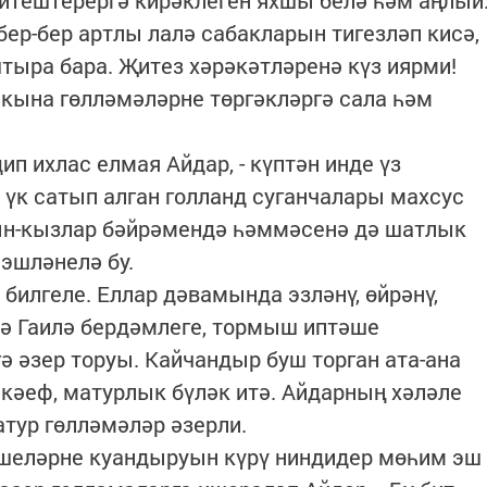
җитештерергә кирәклеген яхшы белә һәм аңлый
ер-бер артлы лалә сабакларын тигезләп кисә,
тыра бара. Җитез хәрәкәтләренә күз иярми!
 кына гөлләмәләрне төргәкләргә сала һәм
дип ихлас елмая Айдар, - күптән инде үз
 үк сатып алган голланд суганчалары махсус
тын-кызлар бәйрәмендә һәммәсенә дә шатлык
эшләнелә бу.
билгеле. Еллар дәвамында эзләнү, өйрәнү,
 дә Гаилә бердәмлеге, тормыш иптәше
ә әзер торуы. Кайчандыр буш торган ата-ана
 кәеф, матурлык бүләк итә. Айдарның хәләле
атур гөлләмәләр әзерли.
ешеләрне куандыруын күрү ниндидер мөһим эш