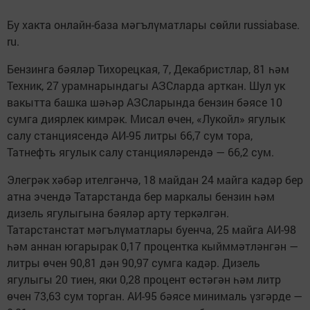
Бу хакта онлайн-база мәгълүматлары сөйли russiabase.
ru.
Бензинга бәяләр Тихорецкая, 7, Декабристлар, 81 һәм
Техник, 27 урамнарындагы АЗСларда арткан. Шул ук
вакытта башка шәһәр АЗСларында бензин бәясе 10
сумга диярлек кимрәк. Мисал өчен, «Лукойл» ягулык
салу станциясендә АИ-95 литры 66,7 сум тора,
Татнефть ягулык салу станцияләрендә — 66,2 сум.
Элегрәк хәбәр ителгәнчә, 18 майдан 24 майга кадәр бер
атна эчендә Татарстанда бер маркалы бензин һәм
дизель ягулыгына бәяләр арту теркәлгән.
Татарстанстат мәгълүматлары буенча, 25 майга АИ-98
һәм аннан югарырак 0,17 процентка кыйммәтләнгән —
литры өчен 90,81 дән 90,97 сумга кадәр. Дизель
ягулыгы 20 тиен, яки 0,28 процент өстәгән һәм литр
өчен 73,63 сум торган. АИ-95 бәясе минималь үзгәрде —