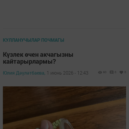
КУЛЛАНУЧЫЛАР ПОЧМАГЫ
Күзлек өчен акчагызны
кайтарырлармы?
Юлия Дәүләтбаева,
1 июнь 2026 - 12:43
90
0
0