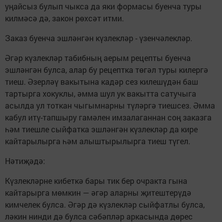
уңайсыз булып чыкса да яки формасы буенча туры
килмәсә дә, закон рөхсәт итми.
Заказ буенча эшләнгән күзлекләр - үзенчәлекләр.
Әгәр күзлекләр табибның аерым рецепты буенча
эшләнгән булса, алар бу рецептка төгәл туры килергә
тиеш. Әзерләү вакытына кадәр сез килешүдән баш
тартырга хокуклы, әмма шул ук вакытта сатучыга
асылда ул тоткан чыгымнарны түләргә тиешсез. Әмма
кабул итү-тапшыру гамәлен имзалаганнан соң заказга
һәм тиешле сыйфатка эшләнгән күзлекләр да кире
кайтарылырга һәм алыштырылырга тиеш түгел.
Нәтиҗәдә:
Күзлекләрне кибеткә бары тик бер очракта гына
кайтарырга мөмкин — әгәр аларны җитештерүдә
кимчелек булса. Әгәр дә күзлекләр сыйфатлы булса,
ләкин нинди дә булса сәбәпләр аркасында дөрес