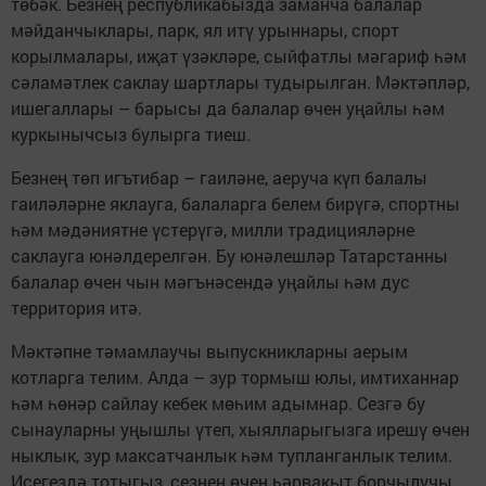
төбәк. Безнең республикабызда заманча балалар
мәйданчыклары, парк, ял итү урыннары, спорт
корылмалары, иҗат үзәкләре, сыйфатлы мәгариф һәм
сәламәтлек саклау шартлары тудырылган. Мәктәпләр,
ишегаллары – барысы да балалар өчен уңайлы һәм
куркынычсыз булырга тиеш.
Безнең төп игътибар – гаиләне, аеруча күп балалы
гаиләләрне яклауга, балаларга белем бирүгә, спортны
һәм мәдәниятне үстерүгә, милли традицияләрне
саклауга юнәлдерелгән. Бу юнәлешләр Татарстанны
балалар өчен чын мәгънәсендә уңайлы һәм дус
территория итә.
Мәктәпне тәмамлаучы выпускникларны аерым
котларга телим. Алда – зур тормыш юлы, имтиханнар
һәм һөнәр сайлау кебек мөһим адымнар. Сезгә бу
сынауларны уңышлы үтеп, хыялларыгызга ирешү өчен
ныклык, зур максатчанлык һәм тупланганлык телим.
Исегездә тотыгыз, сезнең өчен һәрвакыт борчылучы