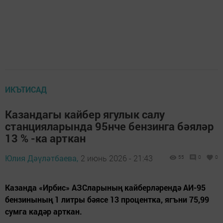
ИКЪТИСАД
Казандагы кайбер ягулык салу
станцияларында 95нче бензинга бәяләр
13 % -ка арткан
Юлия Дәүләтбаева,
2 июнь 2026 - 21:43
55
0
0
Казанда «Ирбис» АЗСларының кайберләрендә АИ-95
бензинының 1 литры бәясе 13 процентка, ягъни 75,99
сумга кадәр арткан.