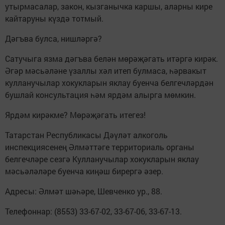
утырмасалар, закон, кызганычка каршы, аларны кире
кайтаруны күздә тотмый.
Дәгъва булса, нишләргә?
Сатучыга язма дәгъва белән мөрәҗәгать итәргә кирәк.
Әгәр мәсьәләне үзаллы хәл итеп булмаса, һәрвакыт
кулланучылар хокукларын яклау буенча белгечләрдән
бушлай консультация һәм ярдәм алырга мөмкин.
Ярдәм кирәкме? Мөрәҗәгать итегез!
Татарстан Республикасы Дәүләт алкоголь
инспекциясенең Әлмәттәге территориаль органы
белгечләре сезгә Кулланучылар хокукларын яклау
мәсьәләләре буенча киңәш бирергә әзер.
Адресы: Әлмәт шәһәре, Шевченко ур., 88.
Телефоннар: (8553) 33-67-02, 33-67-06, 33-67-13.