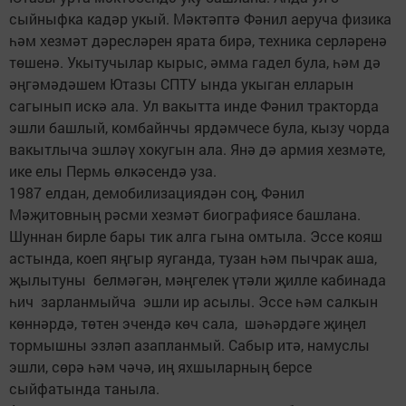
сыйныфка кадәр укый. Мәктәптә Фәнил аеруча физика
һәм хезмәт дәресләрен ярата бирә, техника серләренә
төшенә. Укытучылар кырыс, әмма гадел була, һәм дә
әңгәмәдәшем Ютазы СПТУ ында укыган елларын
сагынып искә ала. Ул вакытта инде Фәнил тракторда
эшли башлый, комбайнчы ярдәмчесе була, кызу чорда
вакытлыча эшләү хокугын ала. Янә дә армия хезмәте,
ике елы Пермь өлкәсендә уза.
1987 елдан, демобилизациядән соң, Фәнил
Мәҗитовның рәсми хезмәт биографиясе башлана.
Шуннан бирле бары тик алга гына омтыла. Эссе кояш
астында, коеп яңгыр яуганда, тузан һәм пычрак аша,
җылытуны белмәгән, мәңгелек үтәли җилле кабинада
һич зарланмыйча эшли ир асылы. Эссе һәм салкын
көннәрдә, төтен эчендә көч сала, шәһәрдәге җиңел
тормышны эзләп азапланмый. Сабыр итә, намуслы
эшли, сөрә һәм чәчә, иң яхшыларның берсе
сыйфатында таныла.