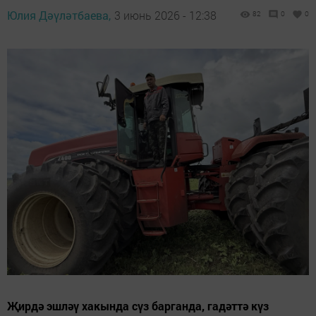
Юлия Дәүләтбаева,
3 июнь 2026 - 12:38
82
0
0
Җирдә эшләү хакында сүз барганда, гадәттә күз