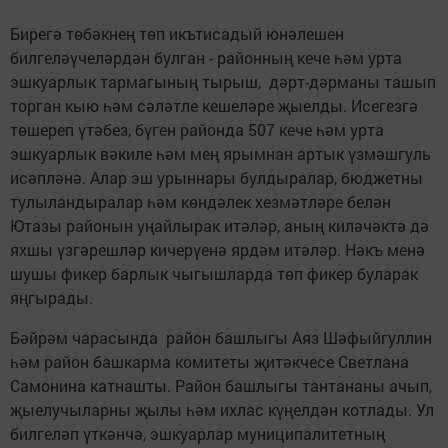
Бирегә төбәкнең төп икътисадый юнәлешен
билгеләүчеләрдән булган - районның кече һәм урта
эшкуарлык тармагының тырыш, дәрт-дәрманы ташып
торган кыю һәм сәләтле кешеләре җыелды. Исегезгә
төшереп үтәбез, бүген районда 507 кече һәм урта
эшкуарлык вәкиле һәм мең ярымнан артык үзмәшгуль
исәпләнә. Алар эш урыннары булдыралар, бюджетны
тулыландыралар һәм көндәлек хезмәтләре белән
Ютазы районын уңайлырак итәләр, аның киләчәктә дә
яхшы үзгәрешләр кичерүенә ярдәм итәләр. Нәкъ менә
шушы фикер барлык чыгышларда төп фикер буларак
яңгырады.
Бәйрәм чарасында район башлыгы Аяз Шәфыйгуллин
һәм район башкарма комитеты җитәкчесе Светлана
Самонина катнашты. Район башлыгы тантананы ачып,
җыелучыларны җылы һәм ихлас күңелдән котлады. Ул
билгеләп үткәнчә, эшкуарлар муниципалитетның