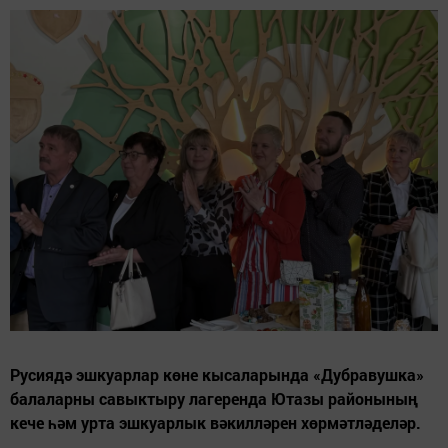
Русиядә эшкуарлар көне кысаларында «Дубравушка»
балаларны савыктыру лагеренда Ютазы районының
кече һәм урта эшкуарлык вәкилләрен хөрмәтләделәр.