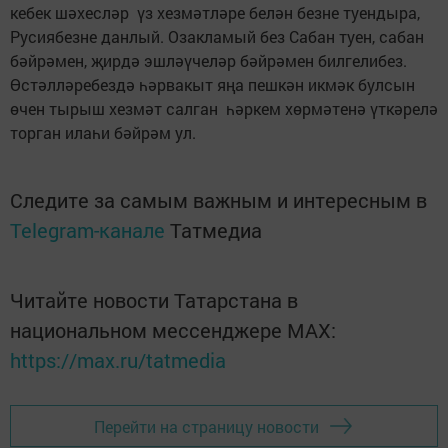
кебек шәхесләр үз хезмәтләре белән безне туендыра,
Русиябезне данлый. Озакламый без Сабан туен, сабан
бәйрәмен, җирдә эшләүчеләр бәйрәмен билгелибез.
Өстәлләребездә һәрвакыт яңа пешкән икмәк булсын
өчен тырыш хезмәт салган һәркем хөрмәтенә үткәрелә
торган илаһи бәйрәм ул.
Следите за самым важным и интересным в
Telegram-канале
Татмедиа
Читайте новости Татарстана в
национальном мессенджере MАХ:
https://max.ru/tatmedia
Перейти на страницу новости