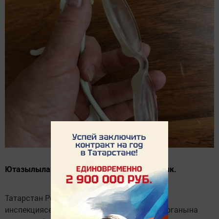
Ютазылылар, әйдәгез әле бергәләп тикшерик.
Татарстан Республикасы Дәүләт алкоголь
инспекциясенең Әлмәттәге территориаль органына