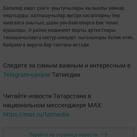
Балалар иҗат үзәге укытучылары кызыклы уеннар
оештырды: катнашучылар җитди хисапларны бер
мизгелгә онытып, шаян уен-бәйгеләргә бик теләп
кушылды. Ә район мәдәният йорты артистлары
тамашачыларга матур концерт чыгышлары бүләк итеп,
бәйрәмгә аеруча бер тантана өстәде.
Следите за самым важным и интересным в
Telegram-канале
Татмедиа
Читайте новости Татарстана в
национальном мессенджере MАХ:
https://max.ru/tatmedia
Перейти на страницу новости