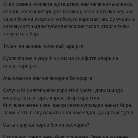
Әгәр сезнең күзлектә җитештерү кимчелеге ачыкланса,
аларны кире кайтарырга мөмкин, алар әзер яки аерым
заказ буенча әзерләнгән булуга карамастан. Бу очракта
сезнең сатучыдан түбәндәгеләрне таләп итәргә тулы
хокукыгыз бар:
Түләнгән акчаны кире кайтарырга.
Күзлекләрне шундый ук, әмма сыйфатлыларына
алыштырырга.
Ачыкланган кимчелекләрне бетерергә.
Сатучыга билгеләнгән гарантия срогы дәвамында
мөрәҗәгать итәргә кирәк. Әгәр гарантия
билгеләнмәгән икән, закон сезгә күпмедер вакыт бирә,
ләкин сатып алу вакытыннан ике елдан да артык түгел.
Сатып алуны нәрсә белән расларга?
Касса яки товар чегы булу яхшырак. Әгәр ул юк икән,