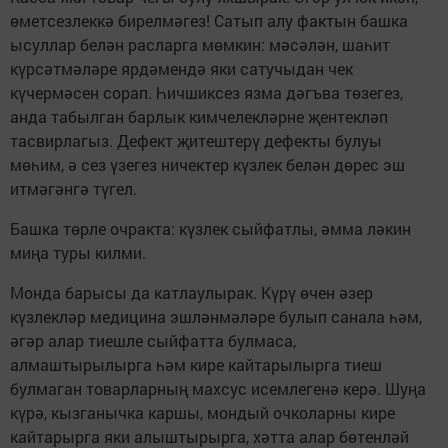
өметсезлеккә бирелмәгез! Сатып алу фактын башка
ысуллар белән расларга мөмкин: мәсәлән, шаһит
күрсәтмәләре ярдәмендә яки сатучыдан чек
күчермәсен сорап. Һичшиксез язма дәгъва төзегез,
анда табылган барлык кимчелекләрне җентекләп
тасвирлагыз. Дефект җитештерү дефекты булуы
мөһим, ә сез үзегез ничектер күзлек белән дөрес эш
итмәгәнгә түгел.
Башка төрле очракта: күзлек сыйфатлы, әмма ләкин
миңа туры килми.
Монда барысы да катлаулырак. Күрү өчен әзер
күзлекләр медицина эшләнмәләре булып санала һәм,
әгәр алар тиешле сыйфатта булмаса,
алмаштырылырга һәм кире кайтарылырга тиеш
булмаган товарларның махсус исемлегенә керә. Шуңа
күрә, кызганычка каршы, мондый очколарны кире
кайтарырга яки алыштырырга, хәтта алар бөтенләй