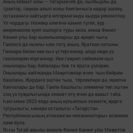
Аның хезмәт юлы – тәгәрмәчле дә, чылбырлы да
трактор, таңнан алып кояш баеганчыга кадәр эшләү,
остаханәгә кайтырга өлгермәгәндә кырда ремонтлау.
Ул чордагы техника әлегечә камил түгел, зур
киеренкелек куеп эшләргә туры килә, әмма Фәнил
Камил улы бар кыенлыкларны да җиңеп чыга.
Гаиләсе дә ныклы һәм тату аның. Яраткан хатыны
Гөлнара белән ике кыз үстергәннәр, алар инде үз
гаиләләрен корганнар. Ике гаҗәеп сөйкемле кыз
оныклары бар, бабалары бик тә ярата үзләрен.
Оныклары кайтканда Мәҗитовлар өчен чын бәйрәм
башлана. Җирдәге эштән тыш, терлекләре дә, яшелчә
бакчалары да бар. Гаилә башлыгы элеккечә төп эштән
соң үз хуҗалыгында хезмәт итү өчен дә вакыт таба.
Һәм менә 2023 елда аның күпьеллык хезмәте, җиргә
тугрылыгы, һөнәри осталыгы «Татарстан
Республикасының атказанган механизаторы» исеменә
лаек була.
Яссы Тугай авылы вәкиле Фәнил Камил улы Мәҗитов