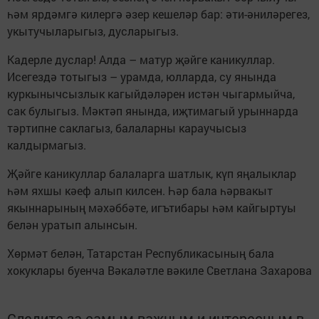
һәм ярдәмгә килергә әзер кешеләр бар: әти-әниләрегез,
укытучыларыгыз, дусларыгыз.
Кадерле дуслар! Алда – матур җәйге каникуллар.
Исегездә тотыгыз – урамда, юлларда, су янында
куркынычсызлык кагыйдәләрен истән чыгармыйча,
сак булыгыз. Мәктәп янында, иҗтимагый урыннарда
тәртипне саклагыз, балаларны караучысыз
калдырмагыз.
Җәйге каникуллар балаларга шатлык, күп яңалыклар
һәм яхшы кәеф алып килсен. Һәр бала һәрвакыт
якыннарының мәхәббәте, игътибары һәм кайгыртуы
белән уратып алынсын.
Хөрмәт белән, Татарстан Республикасының бала
хокуклары буенча Вәкаләтле вәкиле Светлана Захарова
Следите за самым важным и интересным в