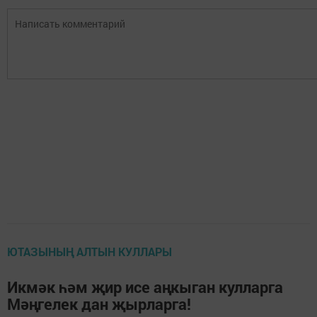
ЮТАЗЫНЫҢ АЛТЫН КУЛЛАРЫ
Икмәк һәм җир исе аңкыган кулларга
Мәңгелек дан җырларга!