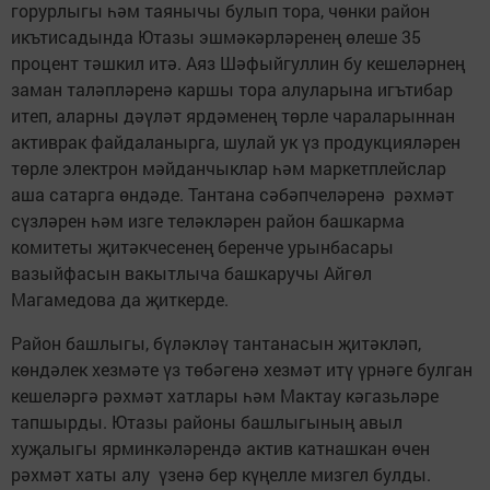
горурлыгы һәм таянычы булып тора, чөнки район
икътисадында Ютазы эшмәкәрләренең өлеше 35
процент тәшкил итә. Аяз Шәфыйгуллин бу кешеләрнең
заман таләпләренә каршы тора алуларына игътибар
итеп, аларны дәүләт ярдәменең төрле чараларыннан
активрак файдаланырга, шулай ук үз продукцияләрен
төрле электрон мәйданчыклар һәм маркетплейслар
аша сатарга өндәде. Тантана сәбәпчеләренә рәхмәт
сүзләрен һәм изге теләкләрен район башкарма
комитеты җитәкчесенең беренче урынбасары
вазыйфасын вакытлыча башкаручы Айгөл
Магамедова да җиткерде.
Район башлыгы, бүләкләү тантанасын җитәкләп,
көндәлек хезмәте үз төбәгенә хезмәт итү үрнәге булган
кешеләргә рәхмәт хатлары һәм Мактау кәгазьләре
тапшырды. Ютазы районы башлыгының авыл
хуҗалыгы ярминкәләрендә актив катнашкан өчен
рәхмәт хаты алу үзенә бер күңелле мизгел булды.