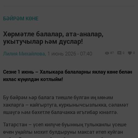
БӘЙРӘМ КӨНЕ
Хөрмәтле балалар, ата-аналар,
укытучылар һәм дуслар!
Лилия Михайлова,
1 июнь 2026 - 07:40
87
0
0
Сезне 1 июнь – Халыкара балаларны яклау көне белән
ихлас күңелдән котлыйм!
Бу бәйрәм һәр балага тиешле булган иң мөһим
хакларга – кайгыртуга, куркынычсызлыкка, сәламәт
яшәүгә һәм бәхетле балачакка игътибар юнәлтә.
Татарстан – үсеп килүче буынның тулыканлы үсеше
өчен уңайлы мохит булдыруны максат итеп куйган