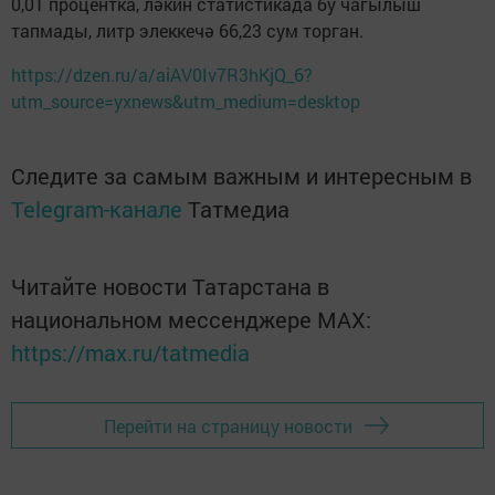
0,01 процентка, ләкин статистикада бу чагылыш
тапмады, литр элеккечә 66,23 сум торган.
https://dzen.ru/a/aiAV0Iv7R3hKjQ_6?
utm_source=yxnews&utm_medium=desktop
Следите за самым важным и интересным в
Telegram-канале
Татмедиа
Читайте новости Татарстана в
национальном мессенджере MАХ:
https://max.ru/tatmedia
Перейти на страницу новости