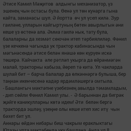
Әтисе Камил Мәҗитов алдынгы механизатор, үз
эшенең чын остасы була. Өенә ул төн кунарга гына
кайта, заманасы шул. Ә йортта өч ул үсеп килә. Зур
гаиләне, улларын кайгыртуның бөтен авырлыгын әни
кеше үз өстенә ала. Әмма гаилә нык, тату була,
балаларны да хезмәт сөючән итеп тәрбиялиләр. Фәнил
үзе кечкенә чагында ук трактор кабинасында чын
мәгънәсендә әтисе белән янәшә көн күрүен искә
төшерә. Кайчакта әле рәтләп укырга да өйрәнмәгән
малай, тракторны кабыза, йөреп тә китә. Ул чакларда
шулай бит – барча балалар да өлкәннәргә булыша, бер
таңнан икенчесенә кадәр ярдәмләшергә омтыла.
- Башлангыч мәктәпне үзебезнең авылда тәмамладым,
- дип сөйли Фәнил Камил улы. - Ә барыннан да бигрәк
җәйге каникулларны көтә идем! Әти белән бергә
тракторда эшләү, үзеңне олы кеше итеп хис итү чын
бәхет бит ул.
Аннары өйдән нибары биш чакрым ераклыктагы
Ютазы урта мәктәбендә уку башлана. Анда ул 8