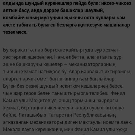
алдында шундый күренешләр пәйда була: иксез-чиксез
алтын басу, анда дәррәү башаклар шаулый,
комбайнчының мул уңыш җыючы оста куллары һәм
әлеге табигать бүләген безләргә җиткезүче машиналар
тезелмәсе.
Бу хәрәкәттә, һәр бөртекне кайгыртуда зур хезмәт-
хәстәрлек яшеренгән. Һәм, әлбәттә, әлеге гаять зур
эшне башкаручы кешеләр – механизаторларның
тырыш хезмәт нәтиҗәсе бу. Алар һәрвакыт ихтирамлы,
аларга һәрчак өмет баглаганнар һәм баглыйлар.
Бүген без сезне шундый искиткеч кешеләрнең берсе,
чын җир герое белән таныштырырга телибез. Фәнил
Камил улы Мәҗитов ул, аның тормышы кырдагы
хезмәт, бер таңнан икенчесенә кадәр сузылган эшкә
бәйле. Якташыбыз Татарстан Республикасының
атказанган механизаторы дигән мактаулы исемгә лаек.
Мәкалә язуга керешкәнче, мин Фәнил Камил улы хуҗа