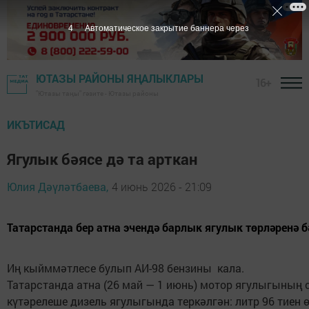
3
Автоматическое закрытие баннера через
ЮТАЗЫ РАЙОНЫ ЯҢАЛЫКЛАРЫ
16+
"Ютазы таңы" гәзите - Ютазы районы
ИКЪТИСАД
Ягулык бәясе дә та арткан
Юлия Дәүләтбаева,
4 июнь 2026 - 21:09
Татарстанда бер атна эчендә барлык ягулык төрләренә 
Иң кыйммәтлесе булып АИ-98 бензины кала.
Татарстанда атна (26 май — 1 июнь) мотор ягулыгының
күтәрелеше дизель ягулыгында теркәлгән: литр 96 тиен өс