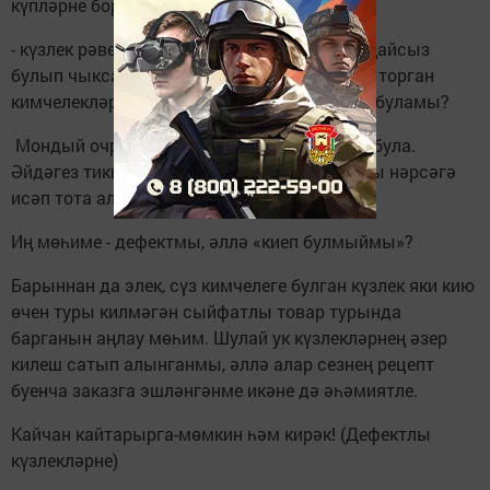
күпләрне борчыган мөрәҗәгать килде:
- күзлек рәвеше буенча туры килмәсә яки уңайсыз
булып чыкса, шул ук вакытта күзгә күренеп торган
кимчелекләре булмаса, аны кире кайтарып буламы?
Мондый очраклар, кызганычка каршы, еш була.
Әйдәгез тикшереп карыйк, безнең кулланучы нәрсәгә
исәп тота ала.
Иң мөһиме - дефектмы, әллә «киеп булмыймы»?
Барыннан да элек, сүз кимчелеге булган күзлек яки кию
өчен туры килмәгән сыйфатлы товар турында
барганын аңлау мөһим. Шулай ук күзлекләрнең әзер
килеш сатып алынганмы, әллә алар сезнең рецепт
буенча заказга эшләнгәнме икәне дә әһәмиятле.
Кайчан кайтарырга-мөмкин һәм кирәк! (Дефектлы
күзлекләрне)