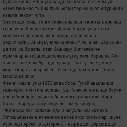
булган җиргә – басуга бардым. Сөйләштек, һәм ул
үзенә генә хас тыйнаклык белән тормыш юлы турында
язарга рөхсәт итте.
Ул иртәдә кояш, төнге салкынлыкны таратып, әле яңа
гына уяна башлаган иде. Фәнил Камил улы хәтта
минем белән сөйләшкән арада да эшеннән
аерылмады. Аның күңеле һәрвакыт эш өчен, барысын
да тиз, сыйфатлы итеп башкару, билгеләнгән
күләмнәрне тиешле дәрәҗәдә үтәү өчен борчыла. Ул –
чын игенче, һәм бу гади сүзләр генә түгел. Бу инде
җиргә карата кырык елга якын дәвам иткән тирән
мәхәббәт хисе.
Фәнил Камил улы 1972 елда Яссы Тугай авылында,
гади крәстиән гаиләсендә туа. Кечкенә чагында барча
авыл балалары укыган башлангыч мәктәпкә йөри.
Халык биредә тату, күңелле гомер кичерә,
“Ждановский” колхозында намуслы хезмәт куя.
Якташыбызның әти-әнисе дә гади колхозчылар , шуңа
күрә эш һәркемгә җитәрлек – кырда да, фермада да.