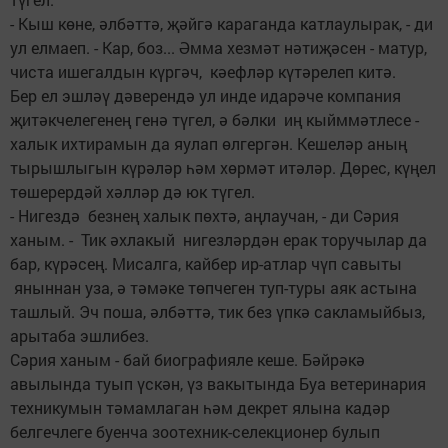
- Кыш көне, әлбәттә, җәйгә караганда катлаулырак, - ди
ул елмаеп. - Кар, боз... Әмма хезмәт нәтиҗәсен - матур,
чиста ишегалдын күргәч, кәефләр күтәрелеп китә.
Бер ел эшләү дәверендә ул инде идарәче компания
җитәкчелегенең генә түгел, ә бәлки иң кыйммәтлесе -
халык ихтирамын да яулап өлгергән. Кешеләр аның
тырышлыгын күрәләр һәм хөрмәт итәләр. Дөрес, күңел
төшерердәй хәлләр дә юк түгел.
- Нигездә безнең халык пөхтә, аңлаучан, - ди Сәрия
ханым. - Тик әхлакый нигезләрдән ерак торучылар да
бар, күрәсең. Мисалга, кайбер ир-атлар чүп савыты
яныннан уза, ә тәмәке төпчеген туп-туры аяк астына
ташлый. Эч поша, әлбәттә, тик без үпкә сакламыйбыз,
арытаба эшлибез.
Сәрия ханым - бай биографияле кеше. Бәйрәкә
авылында туып үскән, үз вакытында Буа ветеринария
техникумын тәмамлаган һәм декрет ялына кадәр
белгечлеге буенча зоотехник-селекционер булып