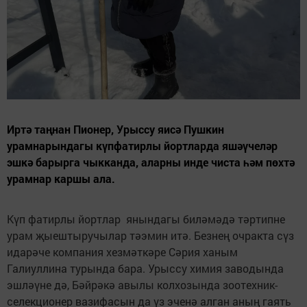
Иртә таңнан Пионер, Урыссу яисә Пушкин
урамнарындагы күпфатирлы йортларда яшәүчеләр
эшкә барырга чыкканда, аларны инде чиста һәм пөхтә
урамнар каршы ала.
Күп фатирлы йортлар янындагы биләмәдә тәртипне
урам җыештыручылар тәэмин итә. Безнең очракта сүз
идарәче компания хезмәткәре Сәрия ханым
Галиуллина турында бара. Урыссу химия заводында
эшләүне дә, Бәйрәкә авылы колхозында зоотехник-
селекционер вазифасын да үз эченә алган аның гаять