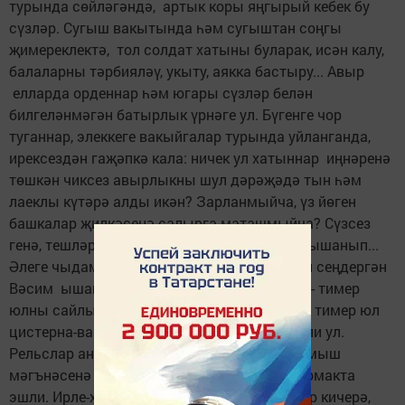
турында сөйләгәндә, артык коры яңгырый кебек бу
сүзләр. Сугыш вакытында һәм сугыштан соңгы
җимереклектә, тол солдат хатыны буларак, исән калу,
балаларны тәрбияләү, укыту, аякка бастыру... Авыр
елларда орденнар һәм югары сүзләр белән
билгеләнмәгән батырлык үрнәге ул. Бүгенге чор
туганнар, элеккеге вакыйгалар турында уйланганда,
ирексездән гаҗәпкә кала: ничек ул хатыннар иңнәренә
төшкән чиксез авырлыкны шул дәрәҗәдә тын һәм
лаеклы күтәрә алды икән? Зарланмыйча, үз йөген
башкалар җилкәсенә салырга маташмыйча? Сүзсез
генә, тешләрен кысып һәм якты киләчәккә ышанып...
Әлеге чыдамлык, ныклыкны ана сөте белән сеңдергән
Вәсим ышанычлы һәм төпле хезмәт төрен - тимер
юлны сайлый. ФЗО тәмамлагач, озак еллар тимер юл
цистерна-вагоннар прапорщигы булып эшли ул.
Рельслар аның язмышына, ә һөнәр үзе тормыш
мәгънәсенә әверелә. Хатыны да шул ук тармакта
эшли. Ирле-хатынлы бергә озак, яхшы гомер кичерә,