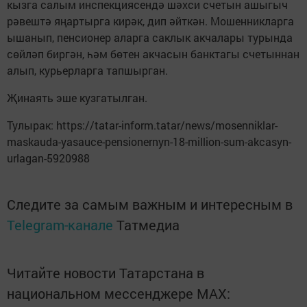
кызга салым инспекциясендә шәхси счетын ашыгыч
рәвештә яңартырга кирәк, дип әйткән. Мошенникларга
ышанып, пенсионер аларга саклык акчалары турында
сөйләп биргән, һәм бөтен акчасын банктагы счетыннан
алып, курьерларга тапшырган.
Җинаять эше кузгатылган.
Тулырак: https://tatar-inform.tatar/news/mosenniklar-
maskauda-yasauce-pensionernyn-18-million-sum-akcasyn-
urlagan-5920988
Следите за самым важным и интересным в
Telegram-канале
Татмедиа
Читайте новости Татарстана в
национальном мессенджере MАХ: