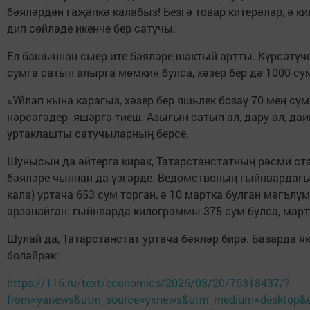
бәяләрдән гаҗәпкә калабыз! Безгә товар китерәләр, ә к
дип сөйләде икенче бер сатучы.
Ел башыннан сыер ите бәяләре шактый артты. Күрсәтүче
сумга сатып алырга мөмкин булса, хәзер бер дә 1000 су
«Уйлап кына карагыз, хәзер бер яшьлек бозау 70 мең сум
нәрсәгәдер яшәргә тиеш. Азыгын сатып ал, дару ал, даим
уртаклашты сатучыларның берсе.
Шунысын да әйтергә кирәк, Татарстанстатның рәсми ст
бәяләре чыннан да үзгәрде. Ведомствоның гыйнвардагы 
кала) уртача 653 сум торган, ә 10 мартка булган мәгълүм
арзанайган: гыйнварда килограммы 375 сум булса, март
Шулай да, Татарстанстат уртача бәяләр бирә. Базарда як
болайрак:
https://116.ru/text/economics/2026/03/20/76318437/?
from=yanews&utm_source=yxnews&utm_medium=desktop&u