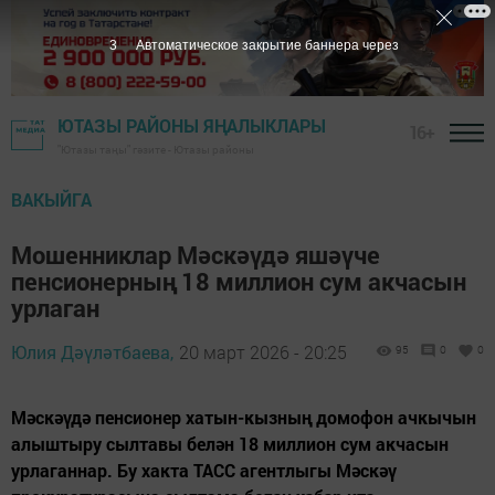
2
Автоматическое закрытие баннера через
ЮТАЗЫ РАЙОНЫ ЯҢАЛЫКЛАРЫ
16+
"Ютазы таңы" гәзите - Ютазы районы
ВАКЫЙГА
Мошенниклар Мәскәүдә яшәүче
пенсионерның 18 миллион сум акчасын
урлаган
Юлия Дәүләтбаева,
20 март 2026 - 20:25
95
0
0
Мәскәүдә пенсионер хатын-кызның домофон ачкычын
алыштыру сылтавы белән 18 миллион сум акчасын
урлаганнар. Бу хакта ТАСС агентлыгы Мәскәү