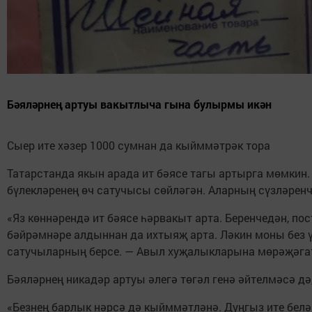
Бәяләрнең артуы вакытлыча гына булырмы икән
Сыер ите хәзер 1000 сумнан да кыйммәтрәк тора
Татарстанда якын арада ит бәясе тагы артырга мөмкин.
бүлекләренең өч сатучысы сөйләгән. Аларның сүзләренчә
«Яз көннәрендә ит бәясе һәрвакыт арта. Беренчедән, по
бәйрәмнәре алдыннан да ихтыяҗ арта. Ләкин моны без ү
сатучыларның берсе. — Авыл хуҗалыкларына мөрәҗәгат
Бәяләрнең никадәр артуы әлегә төгәл генә әйтелмәсә д
«Безнең барлык нәрсә дә кыйммәтләнә. Дуңгыз ите белән 