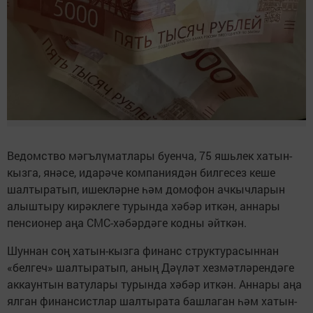
Ведомство мәгълүматлары буенча, 75 яшьлек хатын-
кызга, янәсе, идарәче компаниядән билгесез кеше
шалтыратып, ишекләрне һәм домофон ачкычларын
алыштыру кирәклеге турында хәбәр иткән, аннары
пенсионер аңа СМС-хәбәрдәге кодны әйткән.
Шуннан соң хатын-кызга финанс структурасыннан
«белгеч» шалтыратып, аның Дәүләт хезмәтләрендәге
аккаунтын ватулары турында хәбәр иткән. Аннары аңа
ялган финансистлар шалтырата башлаган һәм хатын-