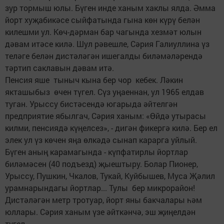
зур тормыш юлы. Бүген инде ханым хаклы ялда. Әмма
йорт хуҗабикәсе сыйфатында гына көн күрү белән
килешми ул. Көч-дәрман бар чагында хезмәт юлын
дәвам итәсе килә. Шул рәвешле, Сәрия Галиуллина үз
теләге белән дистәләгән ишегалды биләмәләрендә
тәртип саклавын дәвам итә.
Пенсия яше тыныч кына бер чор кебек. Ләкин
якташыбыз өчен түгел. Сүз уңаеннан, ул 1965 елдав
туган. Урыссу бистәсендә югарыда әйтелгән
предприятие ябылгач, Сәрия ханым: «Өйдә утырасы
килми, пенсиядә күңелсез», - дигән фикергә килә. Бер ел
элек ул үз көчен яңа өлкәдә сынап карарга уйлый.
Бүген аның карамагында - күпфатирлы йортлар
биләмәсен (40 подъезд) җыештыру. Болар Пионер,
Урыссу, Пушкин, Чкалов, Тукай, Куйбышев, Муса Җәлил
урамнарындагы йортлар... Тулы бер микрорайон!
Дистәләгән метр тротуар, йорт яны бакчалары һәм
юллары. Сәрия ханым үзе әйткәнчә, эш җиңелдән
түгел.