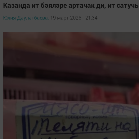
Казанда ит бәяләре артачак ди, ит сатуч
Юлия Дәүләтбаева,
19 март 2026 - 21:34