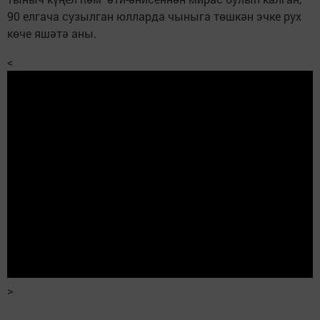
90 елгача сузылган юлларда чыныга төшкән эчке рух
көче яшәтә аны.
<
>