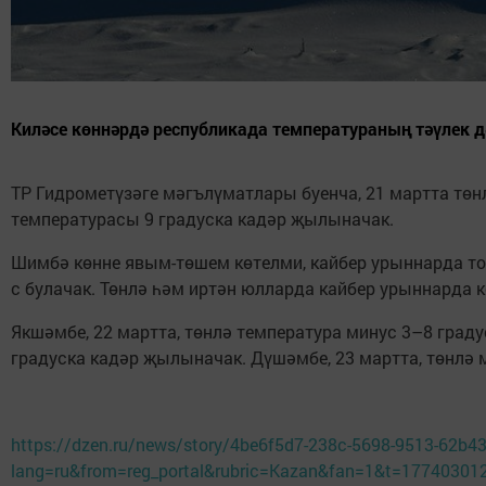
Киләсе көннәрдә республикада температураның тәүлек 
ТР Гидрометүзәге мәгълүматлары буенча, 21 мартта төн
температурасы 9 градуска кадәр җылыначак.
Шимбә көнне явым-төшем көтелми, кайбер урыннарда то
с булачак. Төнлә һәм иртән юлларда кайбер урыннарда 
Якшәмбе, 22 мартта, төнлә температура минус 3–8 град
градуска кадәр җылыначак. Дүшәмбе, 23 мартта, төнлә м
https://dzen.ru/news/story/4be6f5d7-238c-5698-9513-62b4
lang=ru&from=reg_portal&rubric=Kazan&fan=1&t=17740301