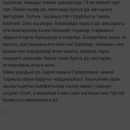
эшләгән. Аннары химия заводында 15 ел хезмәт куй
ган. Ләкин хәзер дә, пенсиядә булса да, көч-куәте
җитәрлек. Хатын - кызның төп горурлыгы гаилә,
билгеле. Олы кызлары Азнакайда яшәсә дә, авылдагы
әти-әниләренең хәлен белешеп торалар. Һәрвакыт
ярдәм итәргә, булышырга әзерләр. Ә инде биш онык та
килгәч, шатлыкның иге-чиге юк! Балалар елмаюы һәм
куанычлы очрашулар өчен яшисе, эшлисе, тирә-
юньдәге дөньяны бераз гына булса да чистарак,
игелеклерәк итәсе килә.
Менә шундый ул, Сәрия ханым Галиуллина, чәмле
тормыш алып баручы чордашыбыз. Аның өчен урам
җыештыручы сыйфатында эшләү вакыт уздыру
ысулы түгел, ә кешеләргә көн саен шатлык һәм тәртип
бүләк итү мөмкинлеге ул.
<