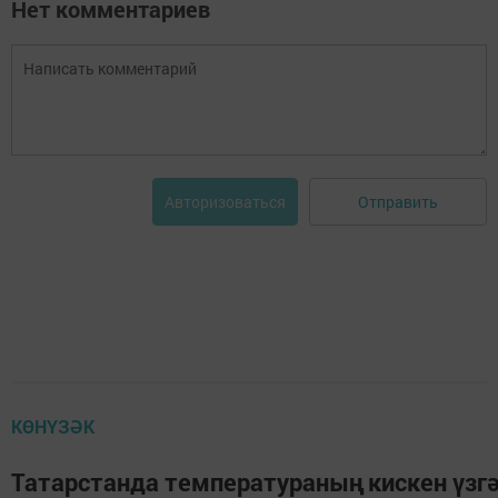
Нет комментариев
Отправить
Авторизоваться
КӨНҮЗӘК
Татарстанда температураның кискен үзг