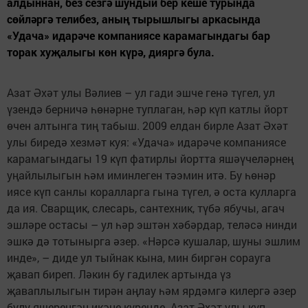
алдыннан, без сезгә шундый бер кеше турында
сөйләргә телибез, аның тырышлыгы аркасында
«Удача» идарәче компаниясе карамагындагы бар
торак хуҗалыгы көн күрә, дияргә була.
Азат Әхәт улы Вәлиев – ул гади эшче генә түгел, ул
үзендә берничә һөнәрне туплаган, һәр күп катлы йорт
өчен алтынга тиң табыш. 2009 елдан бирле Азат Әхәт
улы биредә хезмәт куя: «Удача» идарәче компаниясе
карамагындагы 19 күп фатирлы йортта яшәүчеләрнең
уңайлылыгын һәм иминлеген тәэмин итә. Бу һөнәр
иясе күп санлы коралларга гына түгел, ә оста кулларга
да ия. Сварщик, слесарь, сантехник, түбә ябучы, агач
эшләре остасы – ул һәр эштән хәбәрдар, теләсә нинди
эшкә дә тотынырга әзер. «Нәрсә кушалар, шуны эшлим
инде», – диде ул тыйнак кына, мин биргән сорауга
җавап биреп. Ләкин бу гадилек артында үз
җаваплылыгын тирән аңлау һәм ярдәмгә килергә әзер
булу яшеренгән икәне күренде. Азат Әхәт улы күп