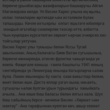
беренче урынбасары вазифаларын башкаручы Айгөл
Магамедова килде. Ул Вәсим Харис улына иң җылы,
ихлас теләкләрен җиткезде һәм истәлекле бүләк
тапшырды. Көчле ихтыярлы олпат яшьтәге юбилярга
мондый игътибар сизелерлек тәэсир итте, әлбәттә.
Чын күңелдән күрсәтелгән хөрмәт һәрчак эчкерсез хис-
тойгылар уятучан.
Вәсим Харис улы тумышы белән Яссы Тугай
авылыннан. Аның балачагы Бөек Ватан сугышының
беренче көннәрендә, әтисен фронтка чакырганда ук
өзелә. Фаҗигале язмыш - гаилә башлыгы 1941 елның
сентябрендә үк Ленинград янында батырларча һәлак
була. Ләкин якыннары бу хакта озак вакытлар белми,
өмет белән яши. Дистә еллар узгач кына, ниһаять,
сугышчы һәлак булган урын турындагы хакыйкать
ачыла... Ана кеше биш баласы белән ялгыз кала. Шул
биш сабыйның берсе - кечкенә Вәсим. «Хөрмәт һәм
мактау” - Ана тарафыннан куелган көч, авыр хезмәт