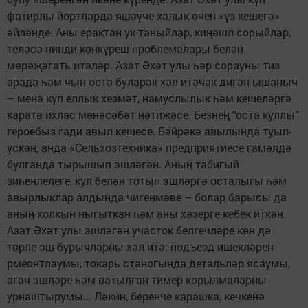
фатирлы йортларда яшәүче халык өчен «үз кешегә»
әйләнде. Аны ерактан ук таныйлар, киңәшл сорыйлар,
теләсә нинди көнкүреш проблемалары белән
мөрәҗәгать итәләр. Азат Әхәт улы һәр сорауны тиз
арада һәм чын оста буларак хәл итәчәк дигән ышаныч
– менә күп еллык хезмәт, намуслылык һәм кешеләргә
карата ихлас мөнәсәбәт нәтиҗәсе. Безнең “оста куллы”
героебыз гади авыл кешесе. Бәйрәкә авылында туып-
үскән, анда «Сельхозтехника» предприятиесе гамәлдә
булганда тырышып эшләгән. Аның табигый
зиһенлелеге, кул белән тотып эшләргә осталыгы һәм
авырлыклар алдында чигенмәве – болар барысы да
аның холкын ныгыткан һәм аны хәзерге кебек иткән.
Азат Әхәт улы эшләгән участок белгечләре көн дә
төрле эш-бурычларны хәл итә: подъезд ишекләрен
рмеонтлаумы, токарь станогында детальләр ясаумы,
агач эшләре һәм ватылган тимер корылмаларны
урнаштырумы... Ләкин, беренче карашка, кечкенә