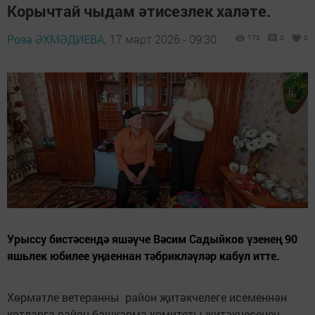
Корычтай чыдам әтисезлек халәте.
Роза ӘХМӘДИЕВА,
17 март 2026 - 09:30
173
0
0
Урыссу бистәсендә яшәүче Вәсим Садыйков үзенең 90
яшьлек юбилее уңаеннан тәбрикләүләр кабул итте.
Хөрмәтле ветеранны район җитәкчелеге исеменнән
котларга район башкарма комитеты җитәкчесенең