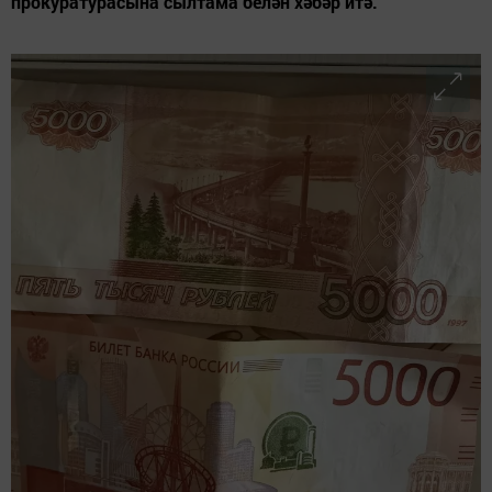
прокуратурасына сылтама белән хәбәр итә.