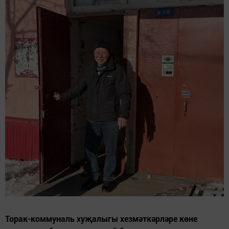
Торак-коммуналь хуҗалыгы хезмәткәрләре көне