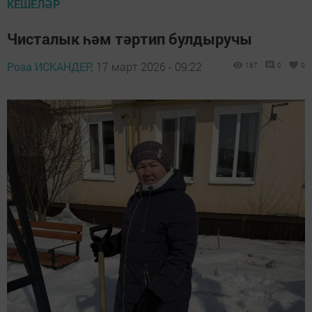
КЕШЕЛӘР
Чисталык һәм тәртип булдыручы
Роза ИСКАНДЕР,
17 март 2026 - 09:22
167
0
0