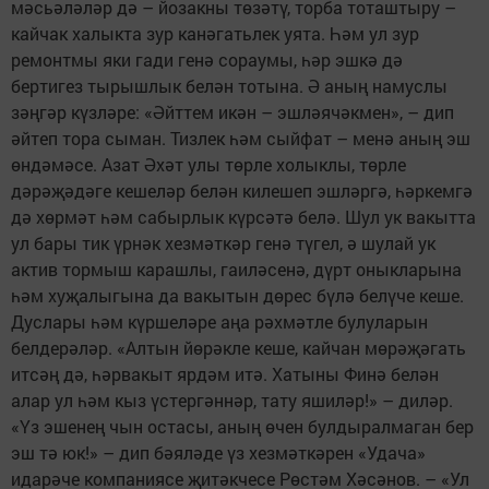
мәсьәләләр дә – йозакны төзәтү, торба тоташтыру –
кайчак халыкта зур канәгатьлек уята. Һәм ул зур
ремонтмы яки гади генә сораумы, һәр эшкә дә
бертигез тырышлык белән тотына. Ә аның намуслы
зәңгәр күзләре: «Әйттем икән – эшләячәкмен», – дип
әйтеп тора сыман. Тизлек һәм сыйфат – менә аның эш
өндәмәсе. Азат Әхәт улы төрле холыклы, төрле
дәрәҗәдәге кешеләр белән килешеп эшләргә, һәркемгә
дә хөрмәт һәм сабырлык күрсәтә белә. Шул ук вакытта
ул бары тик үрнәк хезмәткәр генә түгел, ә шулай ук
актив тормыш карашлы, гаиләсенә, дүрт оныкларына
һәм хуҗалыгына да вакытын дөрес бүлә белүче кеше.
Дуслары һәм күршеләре аңа рәхмәтле булуларын
белдерәләр. «Алтын йөрәкле кеше, кайчан мөрәҗәгать
итсәң дә, һәрвакыт ярдәм итә. Хатыны Финә белән
алар ул һәм кыз үстергәннәр, тату яшиләр!» – диләр.
«Үз эшенең чын остасы, аның өчен булдыралмаган бер
эш тә юк!» – дип бәяләде үз хезмәткәрен «Удача»
идарәче компаниясе җитәкчесе Рөстәм Хәсәнов. – «Ул