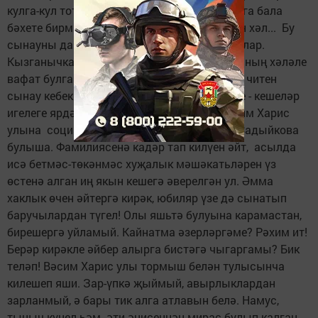
кулга-кул тотынышып яши. Тик Ходай аларга бала
бәхете бирми, нишлисең, кайчак була торган хәл... Бу
сынауны да бер-берсенә терәк булып үтә алар.
Кызганычка каршы, күптән түгел Вәсим аганың хәләле
вафат булган. Олы яшьтә ялгыз калу бик тә читен
сынау кебек. Әмма бу хәлдә язмыш бүләге - кешеләр
игелеге ярдәмгә килә. Менә 14 ел инде Вәсим Харис
улына социаль хезмәткәр Нәфисә ханым Садыйкова
булыша. Фамилиясенә кадәр тап килүен әйт, асылда
исә бетмәс-төкәнмәс хуҗалык мәшәкатьләрен үз
өстенә алган иң якын кешегә әверелгән ул. Әмма
хаклык өчен әйтергә кирәк, юбиляр үзе дә сынатып
баручылардан түгел! Олы яшьтә булуына карамастан,
бирешергә уйламый. Кайнатма әзерләргәме? Рәхим ит!
Берәр кирәкле әйбер алырга бистәгә чыгаргамы? Бик
теләп! Вәсим Харис улы тормыш белән тулысынча
килешеп яши. Зар-үпкә җыймый, авырлыклардан
зарланмый, ә бары тик алга атлавын белә. Намус,
тыныч күңел һәм әти-әнисеннән мирас булып калган,