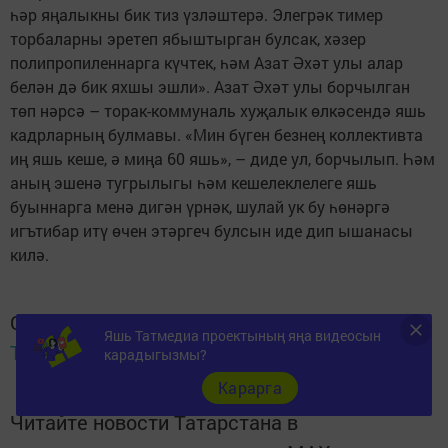
һәр яңалыкны бик тиз үзләштерә. Элегрәк тимер
торбаларны эретеп ябыштырган булсак, хәзер
полипропиленнарга күчтек, һәм Азат Әхәт улы алар
белән дә бик яхшы эшли». Азат Әхәт улы борчылган
төп нәрсә – торак-коммуналь хуҗалык өлкәсендә яшь
кадрларның булмавы. «Мин бүген безнең коллективта
иң яшь кеше, ә миңа 60 яшь», – диде ул, борчылып. Һәм
аның эшенә тугрылыгы һәм кешелеклелеге яшь
буыннарга менә дигән үрнәк, шулай ук бу һөнәргә
игътибар итү өчен этәргеч булсын иде дип ышанасы
килә.
Следите за самым важным и интересным в
Яшь Татмедиа проектының яңа видеосын
Telegram-канале
Татмедиа
карадыгызмы?
Карарга
Читайте новости Татарстана в