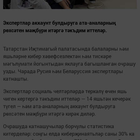
Экспертлар аккаунт булдыруга ата-аналарның
рөхсәтен мәҗбүри итәргә тәкъдим иттеләр.
Татарстан Иҗтимагый палатасында балаларны һәм
яшьләрне кибер хәвефсезлектән һәм тискәре
мәгълүмати йогынтыдан яклауга багышланган очрашу
узды. Чарада Русия һәм Беларуссия экспертлары
катнашты.
Экспертлар социаль челтәрләрдә теркәлү өчен яшь
чиген кертергә тәкъдим иттеләр — 14 яшьтән кечерәк
түгел — һәм ата-аналарның аккаунт булдыруга
рөхсәтен мәҗбүри итәргә кирәк диләр.
Очрашуда катнашучылар борчулы статистика
китерделәр: соңгы елда киберҗинаятьләр саны 30% ка