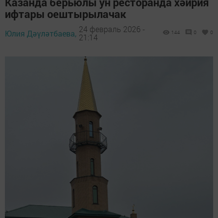
Казанда берьюлы ун ресторанда хәйрия
ифтары оештырылачак
24 февраль 2026 -
Юлия Дәүләтбаева,
144
0
0
21:14