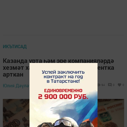
ИКЪТИСАД
Казанда урта һәм эре компанияләрдә
хезмәт хакы узган елда 17 процентка
арткан
25 февраль 2026 -
Юлия Дәүләтбаева,
94
0
0
21:12