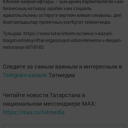
Юбилей хәйрия ифтары – шәһәрнең бербөтенлеген һәм
бизнесның катнашу әдәбен һәм социаль
җаваплылыкны үстерүгә керткән өлеше символы, дип
йомгакладылар проектның матбугат хезмәтендә.
Тулырак: https://www.tatar-inform.ru/news/v-kazani-
blagotvoritelnyi-iftar-organizuyut-odnovremenno-v-desyati-
restoranax-6018182
Следите за самым важным и интересным в
Telegram-канале
Татмедиа
Читайте новости Татарстана в
национальном мессенджере MАХ:
https://max.ru/tatmedia