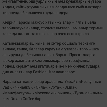
җәмгыятенең, эшкуарлыкның һәм кунакларның үзара
ярдәм, кайгыртучанлык һәм бердәмлек кыйммәтләре
тирәсендә берләшүен гәүдәләндерә.
Хәйрия чарасы махсус хатын-кызлар – ялгыз бала
тәрбияләүче аналар, студент кызлар һәм авыр тормыш
хәлендә калган хатын-кызлар өчен оештырыла.
Хатын-кызлар еш кына иң хәтәр социаль төркемгә
әйләнә, гаилә, балалар карау һәм үзләрен тормышка
ашыруны да берьюлы алып барып. Проект аларга
шәһәр җәмгыяте һәм эшмәкәрләре тарафыннан
ярдәм, хөрмәт һәм игътибар өчен мөмкинлек тудыра,
дип аңлаттылар Fashion Iftar вәкилләре.
Чарада катнашучылар арасында «Умай», «Нескучный
Сад», «Чинаякъ», «Ойла», «Сота», «Эмиз»,
«Мануфактура», «Московский рынок», «Туган авылым»
һәм Dream Coffee бар.