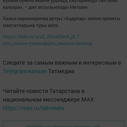
күләме буенча икенче урында, Екатеринбургтан гына
калыша», – дип ассызыклады Метшин.
Халык керемнәренең артуы «Кадрлар» милли проекты
максатларына туры килә.
https://dzen.ru/a/aZ_0SIuKNzrA_jX_?
utm_source=yxnews&utm_medium=desktop
Следите за самым важным и интересным в
Telegram-канале
Татмедиа
Читайте новости Татарстана в
национальном мессенджере MАХ:
https://max.ru/tatmedia
Перейти на страницу новости