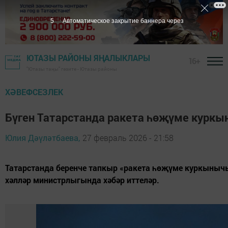
3
Автоматическое закрытие баннера через
ЮТАЗЫ РАЙОНЫ ЯҢАЛЫКЛАРЫ
16+
"Ютазы таңы" гәзите - Ютазы районы
ХӘВЕФСЕЗЛЕК
Бүген Татарстанда ракета һөҗүме куркы
Юлия Дәүләтбаева,
27 февраль 2026 - 21:58
Татарстанда беренче тапкыр «ракета һөҗүме куркынычы
хәлләр министрлыгында хәбәр иттеләр.