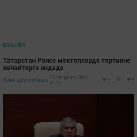
ВАКЫЙГА
Татарстан Рәисе мәктәпләрдә тәртипне
көчәйтергә өндәде
26 февраль 2026 -
Юлия Дәүләтбаева,
157
0
0
21:18