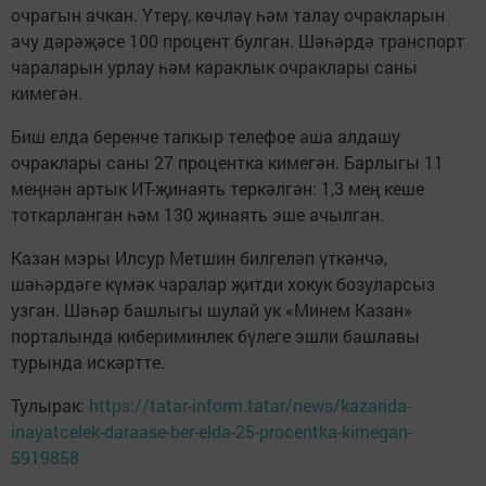
очрагын ачкан. Үтерү, көчләү һәм талау очракларын
ачу дәрәҗәсе 100 процент булган. Шәһәрдә транспорт
чараларын урлау һәм караклык очраклары саны
кимегән.
Биш елда беренче тапкыр телефое аша алдашу
очраклары саны 27 процентка кимегән. Барлыгы 11
меңнән артык ИТ-җинаять теркәлгән: 1,3 мең кеше
тоткарланган һәм 130 җинаять эше ачылган.
Казан мэры Илсур Метшин билгеләп үткәнчә,
шәһәрдәге күмәк чаралар җитди хокук бозуларсыз
узган. Шәһәр башлыгы шулай ук «Минем Казан»
порталында кибериминлек бүлеге эшли башлавы
турында искәртте.
Тулырак:
https://tatar-inform.tatar/news/kazanda-
inayatcelek-daraase-ber-elda-25-procentka-kimegan-
5919858