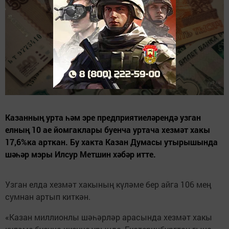
Казанның урта һәм эре предприятиеләрендә узган
елның 10 ае йомгаклары буенча уртача хезмәт хакы
17,6%ка арткан. Бу хакта Казан Думасы утырышында
шәһәр мэры Илсур Метшин хәбәр итте.
Узган елда хезмәт хакының күләме бер айга 106 мең
сумнан артып киткән.
«Казан миллионлы шәһәрләр арасында хезмәт хакы