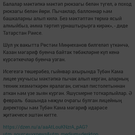
Балалар мәктәпкә мәктәп рюкзагы белән түгел, ә поход
рюкзагы белән йөри. Пычаклар, баллоннар һәм
башкаларны алып килә. Без мәктәптән төрмә ясый
алмыйбыз, әмма тәртип урнаштырырга кирәк», - диде
Татарстан Рәисе.
Шул ук вакытта Рөстәм Миңнеханов билгеләп үткәнчә,
Казан мәгариф буенча байтак төбәкләрне күп кенә
күрсәткечләр буенча узган.
Исегезгә төшерәбез, гыйнвар ахырында Түбән Кама
лицее укучысы мәктәпкә пычак алып кергән, аларның
техник хезмәткәрен яралаган, сигнал пистолетыннан
аткан һәм үзе зыян күргән. Яшүсмерне тоткарлыйлар. Ә
февраль башында һөҗүм очрагы булган лицейның
директоры һәм Түбән Кама мәгариф идарәсе
җитәкчесе эштән китте.
https://dzen.ru/a/aaAtLouKNzrA_pAG?
utm_source=yxnews&utm_medium=desktop