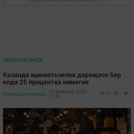
ЗАКОН САГЫНДА
Казанда җинаятьчелек дәрәҗәсе бер
елда 25 процентка кимегән
25 февраль 2026 -
Юлия Дәүләтбаева,
141
0
0
21:06