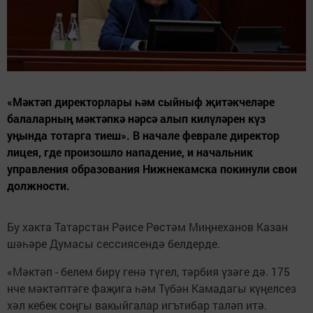
«Мәктәп директорлары һәм сыйныф җитәкчеләре
балаларның мәктәпкә нәрсә алып килүләрен күз
уңында тотарга тиеш». В начале феврале директор
лицея, где произошло нападение, и начальник
управления образования Нижнекамска покинули свои
должности.
Бу хакта Татарстан Рәисе Рөстәм Миңнеханов Казан
шәһәре Думасы сессиясендә белдерде.
«Мәктәп - белем бирү генә түгел, тәрбия үзәге дә. 175
нче мәктәптәге фаҗига һәм Түбән Камадагы күңелсез
хәл кебек соңгы вакыйгалар игътибар таләп итә.