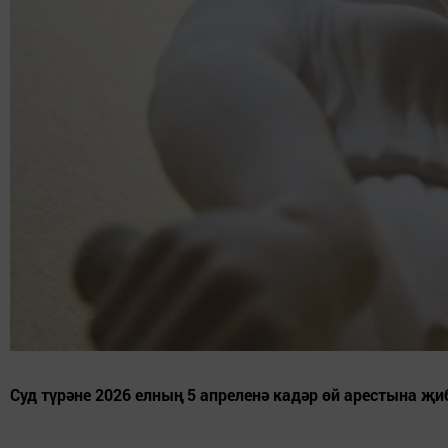
Суд түрәне 2026 елның 5 апреленә кадәр өй арестына җи