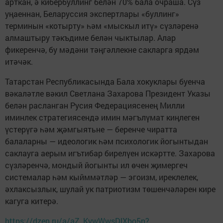
арткан, ә кибербуллинг белән 70% бала очраша. Сүз
уңаеннан, Беларуссия экспертлары «буллинг»
терминын «котырту» һәм «мыскыл итү» сүзләренә
алмаштыру тәкъдиме белән чыктылар. Алар
фикеренчә, бу мәдәни тәңгәллекне сакларга ярдәм
итәчәк.
Татарстан Республикасында Бала хокуклары буенча
вәкаләтле вәкил Светлана Захарова Президент Указы
белән расланган Русия Федерациясенең Милли
иминлек стратегиясендә имин мәгълүмат киңлеген
үстерүгә һәм җәмгыятьне — беренче чиратта
балаларны — идеологик һәм психологик йогынтыдан
саклауга аерым игътибар бирелүен искәртте. Захарова
сүзләренчә, мондый йогынты ил өчен җимергеч
системалар һәм кыйммәтләр — эгоизм, иреклелек,
әхлаксызлык, шулай ук патриотизм төшенчәләрен кире
кагуга китерә.
https://dzen.ru/a/aZ_KywWwsDlXbo5n?