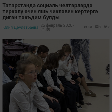
Татарстанда социаль челтәрләрдә
теркәлү өчен яшь чикләвен кертергә
дигән тәкъдим булды
26 февраль 2026 -
Юлия Дәүләтбаева,
128
0
0
21:39