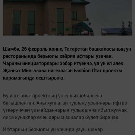
Шимбә, 26 февраль көнне, Татарстан башкаласының ун
ресторанында берьюлы хәйрия ифтары узачак.
Чараны инициаторлары хәбәр итүенчә, ул ун ел элек
Җәннәт Мингазова нигезләгән Fashion Iftar проекты
карамагында оештырыла.
Бу изге ният проектның ун еллык юбилеенә
багышланган. Аны хуплаган туклану урыннары ифтар
үткәрү өчен үз мәйданнарын тулысынча ябып куячак,
яисә кунаклар өчен аерым зоналар бүлеп бирәчәк.
Ифтарның берьюлы ун урында узуы шәһәр