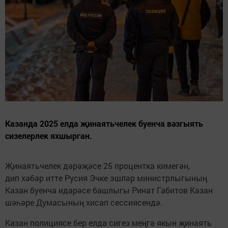
Казанда 2025 елда җинаятьчелек буенча вәзгыять
сизелерлек яхшырган.
Җинаятьчелек дәрәҗәсе 25 процентка кимегән,
дип хәбәр итте Русия Эчке эшләр министрлыгының
Казан буенча идарәсе башлыгы Ринат Габитов Казан
шәһәре Думасының хисап сессиясендә.
Казан полициясе бер елда сигез меңгә якын җинаять