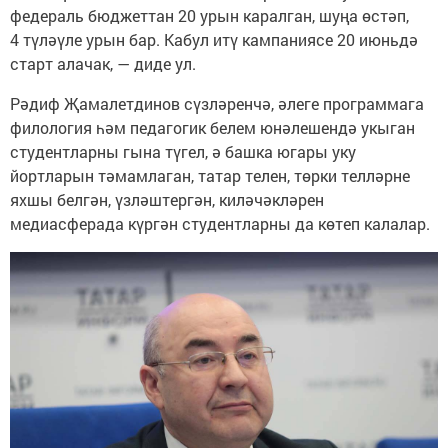
федераль бюджеттан 20 урын каралган, шуңа өстәп,
4 түләүле урын бар. Кабул итү кампаниясе 20 июньдә
старт алачак, — диде ул.
Рәдиф Җамалетдинов сүзләренчә, әлеге программага
филология һәм педагогик белем юнәлешендә укыган
студентларны гына түгел, ә башка югары уку
йортларын тәмамлаган, татар телен, төрки телләрне
яхшы белгән, үзләштергән, киләчәкләрен
медиасферада күргән студентларны да көтеп калалар.