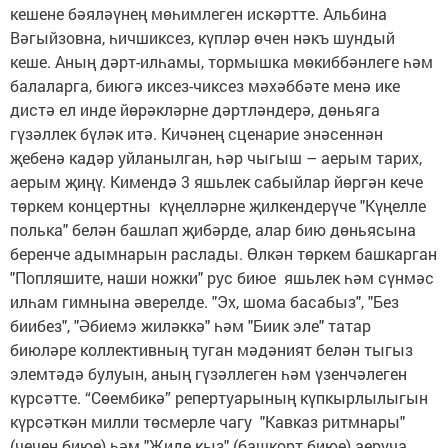
кешене бәяләүнең мөһимлеген искәртте. Альбина
Вәгыйзовна, һичшиксез, күпләр өчен нәкъ шундый
кеше. Аның дәрт-илһамы, тормышка мөкиббәнлеге һәм
балаларга, биюгә иксез-чиксез мәхәббәте менә ике
дистә ел инде йөрәкләрне дәртләндерә, дөньяга
гүзәллек бүләк итә. Кичәнең сценарие энәсеннән
җебенә кадәр уйланылган, һәр чыгыш – аерым тарих,
аерым җиңү. Кимендә 3 яшьлек сабыйлар йөргән кече
төркем концертны күңелләрне җилкендерүче "Күңелле
полька" белән башлап җибәрде, алар бию дөньясына
беренче адымнарын раслады. Өлкән төркем башкарган
"Попляшите, наши ножки" рус биюе яшьлек һәм сүнмәс
илһам гимнына әверелде. "Эх, шома басабыз", "Без
биибез", "Әбиемэ жиләккә" һәм "Биик эле" татар
биюләре коллективның туган мәдәният белән тыгыз
элемтәдә булуын, аның гүзәллеген һәм үзенчәлеген
күрсәтте. “Сөембикә” репертуарының күпкырлылыгын
күрсәткән милли төсмерле чагу "Кавказ ритмнары"
(чечен биюе) һәм "Җиде кыз" (башкорт биюе) аеруча