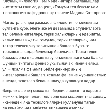
КФУның Филология һәм мәдәниятара багланышлар
институты галиме, доцент, «Гомуми тел белеме һәм
тюркология» кафедрасы җитәкчесе Мәдинә Саттарова:
Магистрлык программасы филология юнәлешендә
булганга күрә, әлеге ике ел дәвамында студентларга
тел белеме нигезләре, төрки халыкларның әдәбияты,
халык авыз иҗаты, гомумән, төрки телләрнең һәм
татар теленең язу тарихыннан башлап, бүгенге
торышына кадәр белемнәр биреләчәк. Төрки телле
басмаларны цифрлаштыру юнәлешендәге һәм башка
шундый типтагы фәннәр укытылачак. Икенче өлеш,
ул — ясалма фәһемгә бәйле фәннәр: аның
нигезләреннән башлап, ясалма фәһемне журналистлык
эшендә, текстлар белән эшләүдә куллануга кадәр.
Әзерлек эшенең максатын берничә аспектта карарга
мөмкин. Беренчедән, телләрне һәм мәдәниятны саклау,
икенчедән, яңа технологияләрне куллануны тагын
да киңәйтү һәм, әлбәттә, киләчәккә әзерлек.