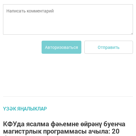
Отправить
Авторизоваться
ҮЗӘК ЯҢАЛЫКЛАР
КФУда ясалма фәһемне өйрәнү буенча
магистрлык программасы ачыла: 20