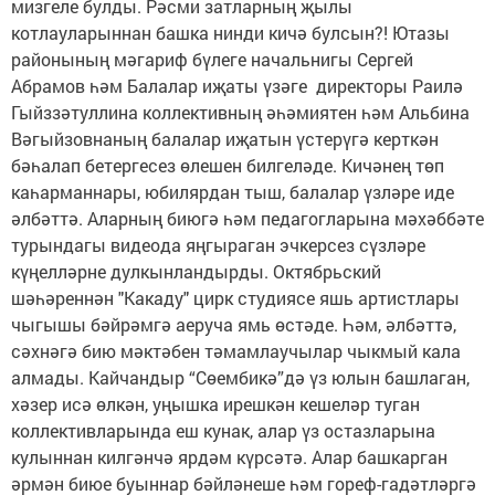
мизгеле булды. Рәсми затларның җылы
котлауларыннан башка нинди кичә булсын?! Ютазы
районының мәгариф бүлеге начальнигы Сергей
Абрамов һәм Балалар иҗаты үзәге директоры Раилә
Гыйззәтуллина коллективның әһәмиятен һәм Альбина
Вәгыйзовнаның балалар иҗатын үстерүгә керткән
бәһалап бетергесез өлешен билгеләде. Кичәнең төп
каһарманнары, юбилярдан тыш, балалар үзләре иде
әлбәттә. Аларның биюгә һәм педагогларына мәхәббәте
турындагы видеода яңгыраган эчкерсез сүзләре
күңелләрне дулкынландырды. Октябрьский
шәһәреннән "Какаду" цирк студиясе яшь артистлары
чыгышы бәйрәмгә аеруча ямь өстәде. Һәм, әлбәттә,
сәхнәгә бию мәктәбен тәмамлаучылар чыкмый кала
алмады. Кайчандыр “Сөембикә”дә үз юлын башлаган,
хәзер исә өлкән, уңышка ирешкән кешеләр туган
коллективларында еш кунак, алар үз остазларына
кулыннан килгәнчә ярдәм күрсәтә. Алар башкарган
әрмән биюе буыннар бәйләнеше һәм гореф-гадәтләргә