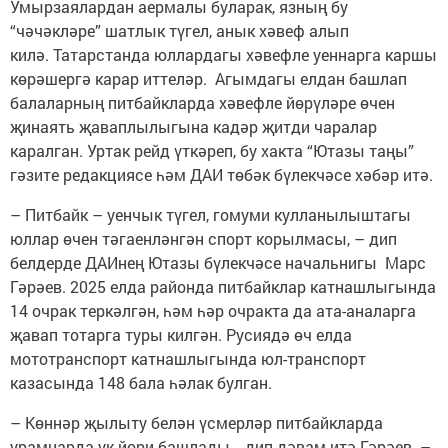
Умырзаялардан аермалы буларак, язның бу
“чәчәкләре” шатлык түгел, анык хәвеф алып
килә. Татарстанда юллардагы хәвефле уеннарга каршы
көрәшергә карар иттеләр. Агымдагы елдан башлап
балаларның питбайкларда хәвефле йөрүләре өчен
җинаять җаваплылыгына кадәр җитди чаралар
каралган. Уртак рейд үткәреп, бу хакта “Ютазы таңы”
гәзите редакциясе һәм ДАИ төбәк бүлекчәсе хәбәр итә.
– Питбайк – уенчык түгел, гомуми кулланылыштагы
юллар өчен тәгаенләнгән спорт корылмасы, – дип
белдерде ДАИнең Ютазы бүлекчәсе начальнигы Марс
Гәрәев. 2025 елда районда питбайклар катнашлыгында
14 очрак теркәлгән, һәм һәр очракта да ата-аналарга
җавап тотарга туры килгән. Русиядә өч елда
мототранспорт катнашлыгында юл-транспорт
казасында 148 бала һәлак булган.
– Көннәр җылыту белән үсмерләр питбайкларда
урамнарда ук йөри башлады, - дип дәвам итә Гәрәев. –