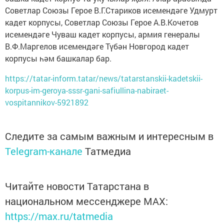
Советлар Союзы Герое В.Г.Стариков исемендәге Удмурт
кадет корпусы, Советлар Союзы Герое А.В.Кочетов
исемендәге Чуваш кадет корпусы, армия генералы
В.Ф.Маргелов исемендәге Түбән Новгород кадет
корпусы һәм башкалар бар.
https://tatar-inform.tatar/news/tatarstanskii-kadetskii-
korpus-im-geroya-sssr-gani-safiullina-nabiraet-
vospitannikov-5921892
Следите за самым важным и интересным в
Telegram-канале
Татмедиа
Читайте новости Татарстана в
национальном мессенджере MАХ:
https://max.ru/tatmedia