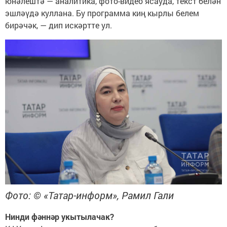
юнәлештә — аналитика, фото-видео ясауда, текст белән
эшләүдә куллана. Бу программа киң кырлы белем
бирәчәк, — дип искәртте ул.
Фото: © «Татар-информ», Рамил Гали
Нинди фәннәр укытылачак?