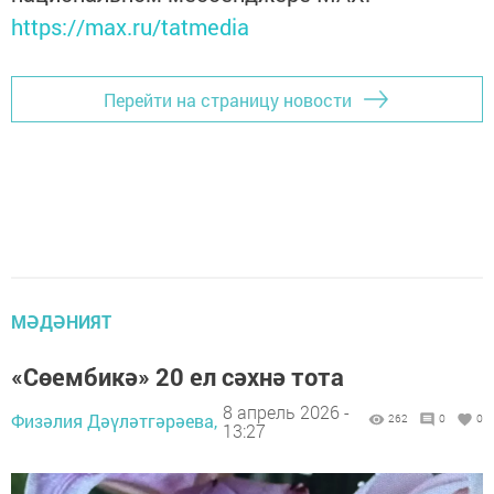
https://max.ru/tatmedia
Перейти на страницу новости
МӘДӘНИЯТ
«Сөембикә» 20 ел сәхнә тота
8 апрель 2026 -
Физәлия Дәүләтгәрәева,
262
0
0
13:27