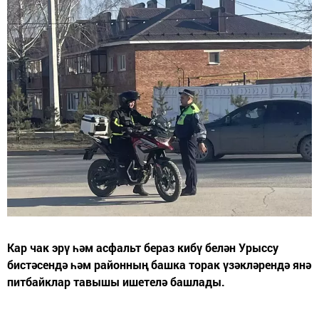
Кар чак эрү һәм асфальт бераз кибү белән Урыссу
бистәсендә һәм районның башка торак үзәкләрендә янә
питбайклар тавышы ишетелә башлады.