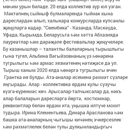
мөһим урын биләде. 20 елда коллектив зур юл узган.
Мәктәпнең сыйныф бүлмәләрендә тыйнак кына
дәресләрдән алып, халыкара конкурсларда күпсанлы
җиңүләргә кадәр. “Сөембикә” - Казанда, Мәскәүдә,
Уфада, Кырымда, Беларусьта һәм хәтта Абхазиядә
лауреатлар һәм дәрәҗәле фестивальләр җиңүчеләре.
Бу казанышлар – талантлы балаларның тырышлыгы
гына түгел, Альбина Вәгыйзовнаның үз һөнәренә
тугрылыгы һәм армас хезмәтенең нәтиҗәсе дә ул.
Тырыш ханым 2020 елда һөнәргә тугрылыгы өчен
Грантка ия булды. Ата-аналар исеменә рәхмәт сүзләре
яңгырады. Алар - коллективка ярдәм кулы сузучы
күзгә-күренмәс көч. Арысалар-талчыксалар да, нәкъ
алар балаларын дәресләргә йөртә, костюмнар,
реквизитлар белән ярдәм итә, уңышка илтүче мохит
тудыра. Ирина Клементьева, Динара Арасланова һәм
башка ата-аналарның чыгышы кичәнең эчкерсезлек
һәм рәхмәтлелек белән тулы дулкынландыргыч