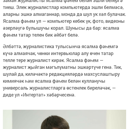
заман журналисты ясалма фәһем белән эшли белергә
тиеш. Элек журналистлар компьютерда эшли белмәсә,
аларны эшкә алмаганнар, монда да шул ук хәл булачак.
Ясалма фәһем ул — компьютер кебек үк, фото, видеоны
әзерләүгә булышучы корал. Шунысы да бар: ясалма
фәһем татар телен бик әйбәт белә.
Әлбәттә, журналистика тулысынча ясалма фәһемгә
күчә алмаячак, чөнки интервьюлар алу өчен татар
телле тере журналист кирәк. Ясалма фәһем —
журналист җыйган мәгълүматны эшкәртүче генә. Тик,
шулай да, киләчәктә редакцияләрдә махсуслаштыру
кимиячәк һәм ясалма фәһем белән кулланучы
универсаль журналистларга өстенлек биреләчәк, —
диде ул «Интертат» хәбәрчесенә.