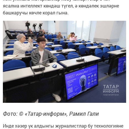
ясалма интеллект көндәш түгел, ә көндәлек эшләрне
башкаручы көчле корал гына.
Фото: © «Татар-информ», Рамил Гали
Инде хәзер үк алдынгы журналистлар бу технологияне