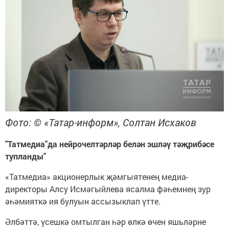
Фото: © «Татар-информ», Солтан Исхаков
"Татмедиа"да нейрочелтәрләр белән эшләү тәҗрибәсе
тупланды"
«Татмедиа» акционерлык җәмгыятенең медиа-
директоры Алсу Исмәгыйлева ясалма фәһемнең зур
әһәмияткә ия булуын ассызыклап үтте.
Әлбәттә, үсешкә омтылган һәр өлкә өчен яшьләрне