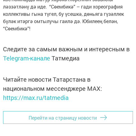
ләззәтләнү дә иде. “Сөембикә” – гади хореография
коллективы гына түгел, бу үсешкә, дөньяга гүзәллек
бүләк итәргә омтылучы гаилә дә. Юбилеең белән,
“Сөембикә”!
Следите за самым важным и интересным в
Telegram-канале
Татмедиа
Читайте новости Татарстана в
национальном мессенджере MАХ:
https://max.ru/tatmedia
Перейти на страницу новости