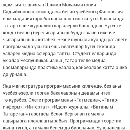
җәмгыяте, шәхсән Шамил Мөхәммәтович
Садыйковның командасы белән үзебезнең Филология
һәм мәдәниятара багланышлар институты базасында
татар телле журналистлар әзерли башладык. Бүгенге
көндә безнең бер чыгарылыш булды, хәзер икенче
чыгарылышны көтәбез. Безне шунысы куандыра: әлеге
программада укыган яшь белгечләр бүгенге көндә
үзләрен медиа сферада тапты. Студент елларында
ук алар Республикабызның татар телле медиа,
басмаларында практика узалар, кайберләре хәтта эшкә
дә урнаша.
Яңа магистратура программасына килгәндә, без аны
үзебез әзерли торган бакалаврның дәвамы итеп
тә күрәбез. Әлеге программаны «Татмедиа», «Татар-
информ», «Интертат», «Идел» журналы, «Ватаным
Татарстан» газетасы белән бергәләп гамәлгә
ашырырга планлаштырабыз. Программада теоретик
кына түгел, ә гамәли белем дә биреләчәк. Бу юнәлешкә