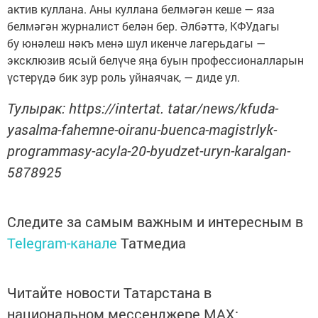
актив куллана. Аны куллана белмәгән кеше — яза
белмәгән журналист белән бер. Әлбәттә, КФУдагы
бу юнәлеш нәкъ менә шул икенче лагерьдагы —
эксклюзив ясый белүче яңа буын профессионалларын
үстерүдә бик зур роль уйнаячак, — диде ул.
Тулырак: https://intertat. tatar/news/kfuda-
yasalma-fahemne-oiranu-buenca-magistrlyk-
programmasy-acyla-20-byudzet-uryn-karalgan-
5878925
Следите за самым важным и интересным в
Telegram-канале
Татмедиа
Читайте новости Татарстана в
национальном мессенджере MАХ: