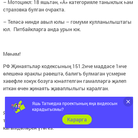
– Мотоцикл: 18 яшьтән, «А» категорияле таныклык һәм
страховка булган очракта.
– Теләсә нинди авыл юлы – гомуми кулланылыштагы
юл. Питбайкларга анда урын юк.
Мөһим!
РФ Җинаятьләр кодексының 151.2нче маддәсе 1нче
өлешенә яраклы рәвештә, балигъ булмаган үсмерне
хәвефле хокук бозуга юнәлтелгән гамәлләргә җәлеп
иткән өчен җинаять җаваплылыгы каралган.
Яшь Татмедиа проектының яңа видеосын
карадыгызмы?
Яшь водительләргә: үзегезне һәм әйләнә-
Карарга
тирәдәгеләргә хәвеф тудырмагыз! Юл-хәрәкәт
кагыйдәләрен үтәгез.