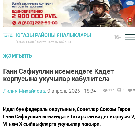
ЮТАЗЫ РАЙОНЫ ЯҢАЛЫКЛАРЫ
16+
"Ютазы таңы" гәзите - Ютазы районы
ҖӘМГЫЯТЬ
Гани Сафиуллин исемендәге Кадет
корпусына укучылар кабул ителә
Лилия Михайлова,
9 апрель 2026 - 18:34
117
0
0
Идел буе федераль округының Советлар Союзы Герое
Гани Сафиуллин исемендәге Татарстан кадет корпусы V,
VI һәм X сыйныфларга укучылар чакыра.