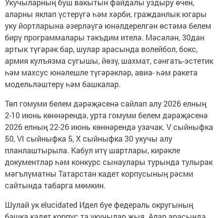
Укучыларның буш вакытын файдалы уздыру өчен,
аларны яклап үстерүгә һәм хәрби, гражданлык югары
уку йортларына әзерләүгә юнәлдерелгән өстәмә белем
бирү программалары тәкъдим ителә. Мәсәлән, 30дан
артык түгәрәк бар, шулар арасында волейбол, бокс,
армия кулъязма сугышы, йөзү, шахмат, сәнгать-эстетик
һәм махсус юнәлешле түгәрәкләр, авиа- һәм ракета
модельләштерү һәм башкалар.
Төп гомуми белем дәрәҗәсенә сайлап алу 2026 елның
2-10 июнь көннәрендә, урта гомуми белем дәрәҗәсенә
2026 елның 22-26 июнь көннәрендә узачак. V сыйныфка
50, VI сыйныфка 5, X сыйныфка 30 укучы алу
планлаштырыла. Кабул итү шартлары, кирәкле
документлар һәм конкурс сынаулары турында тулырак
мәгълүматны Татарстан кадет корпусының рәсми
сайтында табарга мөмкин.
Шулай ук elucidated Идел буе федераль округының
башка кадет корпус та укучылар җыя. Алар арасында