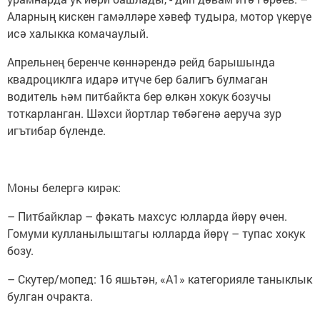
Аларның кискен гамәлләре хәвеф тудыра, мотор үкерүе
исә халыкка комачаулый.
Апрельнең беренче көннәрендә рейд барышында
квадроциклга идарә итүче бер балигъ булмаган
водитель һәм питбайкта бер өлкән хокук бозучы
тоткарланган. Шәхси йортлар төбәгенә аеруча зур
игътибар бүленде.
Моны белергә кирәк:
– Питбайклар – фәкать махсус юлларда йөрү өчен.
Гомуми кулланылыштагы юлларда йөрү – тупас хокук
бозу.
– Скутер/мопед: 16 яшьтән, «А1» категорияле таныклык
булган очракта.