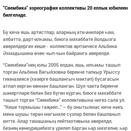
“Сөембикә” хореография коллективы 20 еллык юбилеен
билгеләде.
Бу кичә яшь артистлар, аларның әти-әниләре һәм,
әлбәттә, дәрт-илһамы, биюгә мәхәббәте йолдызга
әверелдергән кеше - коллектив җитәкчесе Альбина
Әхмәдышина өчен чып-чын бәйрәмгә әверелде.
“Сөембикә”нең юлы 2005 елдан, яшь, илһамы ташып
торган Альбина Вәгыйзовна беренче тапкыр Урыссу
гимназиясе (хәзерге башлангыч мәктәп) бусагасын
атлап кергән көннән башланган. Шул чакта беренче
шәкертләре белән без бүген күргән, биюгә мәхәббәте
ташып торган “Сөембикә” коллективына нигез сала ул.
"Кеше тормышы гаҗәеп…" – бу онытылмас кичә нәкъ
менә шушы тирән мәгънәле сүзләр белән башланып
китте. Алар тамашаның лейтмотивына әверелде,
безнең көнкүрешебезгә үрелеп барган һәр мизгелне, һәр