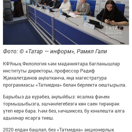
Фото: © «Татар — информ», Рамил Гали
КФУның Филология һәм мәдәниятара багланышлар
институты директоры, профессор Рәдиф
Җамалетдинов аңлатканча, яңа магистратура
программасы «Татмедиа» белән берлектә оештырыла.
Барыбыз да күрәбез, аңлыйбыз: ясалма фәһем
тормышыбызга, эшчәнлегебезгә көн саен тирәнрәк
үтеп керә бара. Һәм без, һичшиксез, бу юнәлештә алга
адымнар ясарга тиеш.
2020 елдан башлап, без «Татмедиа» акционерлык