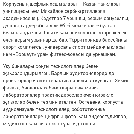
Корпусның шефлык оешмалары — Казан танклары
училищесы һәм Михайлов хәрби-артиллерия
академиясенең. Кадетлар 7 урынлы, аерым санузеллы,
душлы, гардероблы һәм Wi-Fi мөмкинлеге булган
бүлмәләрдә яши. Ял итү һәм психологик күтәренкелек
өчен аерым урыннар да бар. Территориядә бассейнлы
спорт комплексы, универсаль спорт мәйданчыклары
һәм «Воркаут» урам фитнес-зонасы да урнашкан.
Уку биналары соңгы технологияләр белән
җиһазландырылган. Барлык аудиторияләрдә дә
проекторлар һәм интерактив панельләр куелган. Химия,
физика, биология кабинетлары һәм мини-
лабораторияләр практик дәресләр өчен кирәкле
җиһазлар белән тәэмин ителгән. Өстәвенә, корпуста
аудиовизуаль технологияләр, робототехника
лабораторияләре, цифрлы фото- һәм видеостудияләр,
медиатека һәм китапханә үзәге дә эшли.