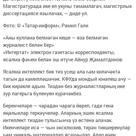
Магистратурада ике ел укуны тәмамлагач, магистрлык
диссертациясе язылачак, — диде ул.
Фото: © «Татар-информ», Рамил Гали
«Аны куллана белмәгән кеше — яза белмәгән
журналист белән бер»
«Интертат» электрон газетасы корреспонденты,
ясалма фәһем белән эш итүче Айнур Җамалтдинов:
Ясалма интеллект бик тиз үсеш ала һәм киләчәктә
тагын да камилләшәчәк. КФУда мондый юнәлеш ачу —
бик кирәкле адым. Тиздән без журналистларның ике
зур лагерьга бүленүен күрәчәкбез.
Беренчеләре — чарадан чарага йөреп, гади генә
яңалыклар теркәүчеләр. Аларның эшен ясалма
интеллект тиздән тулысынча үз өстенә алачак.
Икенчеләре исә — чын эксклюзив, тирән тикшеренүләр
һәм уникаль материаллар ясаучылар. Алар өчен