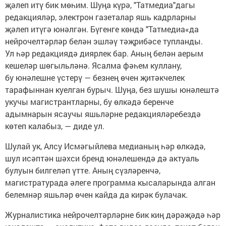
җәлеп итү бик мөһим. Шуңа күрә, "Татмедиа"дагы
редакцияләр, электрон газеталар яшь кадрларны
җәлеп итүгә юнәлгән. Бүгенге көндә "Татмедиа«да
нейрочелтәрләр белән эшләү тәҗрибәсе тупланды.
Ул һәр редакциядә диярлек бар. Аның белән аерым
кешеләр шөгыльләнә. Ясалма фәһем куллану,
бу юнәлешне үстерү — безнең өчен җитәкчелек
тарафыннан куелган бурыч. Шуңа, без шушы юнәлештә
укучы магистрантларны, бу өлкәдә беренче
адымнарын ясаучы яшьләрне редакцияләребездә
көтеп калабыз, — диде ул.
Шулай ук, Алсу Исмәгыйлева медианың һәр өлкәдә,
шул исәптән шәхси бренд юнәлешендә дә актуаль
булуын билгеләп үтте. Аның сүзләренчә,
магистратурада әлеге программа кысаларында алган
белемнәр яшьләр өчен кайда да кирәк булачак.
Журналистика нейрочелтәрләрне бик киң дәрәҗәдә һәр