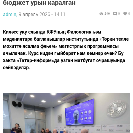
бюджет урын каралган
admin,
9 апрель 2026 - 14:11
246
0
0
Киләсе уку елында КФУның Филология һәм
мәдәниятара багланышлар институтында «Төрки телле
мохиттә ясалма фәһем» магистрлык программасы
ачылачак. Курс нидән гыйбарәт һәм кемнәр өчен? Бу
хакта «Татар-информ«да узган матбугат очрашуында
сөйләделәр.