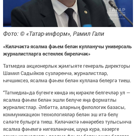
Фото: © «Татар-информ», Рамил Гали
«Киләчәктә ясалма фәһем белән кулланучы универсаль
журналистларга өстенлек биреләчәк»
Татмедиа акционерлык җәмгыяте генераль директоры
Шамил Садыйков сүзләренчә, журналистлар,
һичшиксез, ясалма фәһем белән куллана белергә тиеш.
"Татмедиа«да бүгенге көндә иң кирәкле белгечләр ул —
ясалма фәһем белән эшли белүче яңа форматлы
журналистлар. Әлбәттә, аларның филологик базасы,
коммуникацион технологияләр белән эш итә белү
сәләте булырга тиеш. Киләчәктә һөнәребез тулысынча
ясалма фәһемгә нигезләнәчәк, шуңа күрә, хәзерге