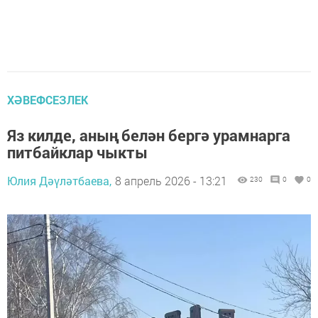
ХӘВЕФСЕЗЛЕК
Яз килде, аның белән бергә урамнарга
питбайклар чыкты
Юлия Дәүләтбаева,
8 апрель 2026 - 13:21
230
0
0