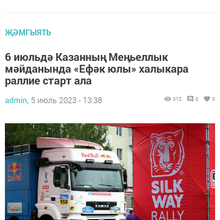
ҖӘМГЫЯТЬ
6 июльдә Казанның Меңьеллык
мәйданында «Ефәк юлы» халыкара
раллие старт ала
admin,
5 июль 2023 - 13:38
312
0
0