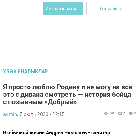
Отправить
Авторизоваться
ҮЗӘК ЯҢАЛЫКЛАР
Я просто люблю Родину и не могу на всё
это с дивана смотреть — история бойца
с позывным «Добрый»
admin,
7 июль 2023 - 22:15
367
0
0
В обычной жизни Андрей Николаев - санитар