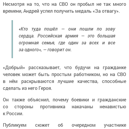
Несмотря на то, что на СВО он пробыл не так много
времени, Андрей успел получить медаль «За отвагу».
«Кто туда пошёл — они пошли по зову
сердца. Российская армия — это большая
огромная семья, где один за всех и все
за одного», — говорит он.
«Добрый» рассказывает, что будучи на гражданке
человек может быть простым работником, но на СВО
в нём раскрываются лучшие качества, способные
сделать из него Героя.
Он также объяснил, почему боевики и гражданские
со стороны противника накачаны ненавистью
к России.
Публикуем сюжет об очередном участнике