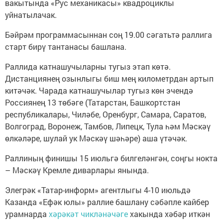
вакытында «Рус механикасы» квадроциклы
уйнатылачак.
Бәйрәм программасыннан соң 19.00 сәгатьтә раллига
старт бирү тантанасы башлана.
Раллида катнашучыларны тугыз этап көтә.
Дистанциянең озынлыгы биш мең километрдан артып
китәчәк. Чарада катнашучылар тугыз көн эчендә
Россиянең 13 төбәге (Татарстан, Башкортстан
республикалары, Чиләбе, Оренбург, Самара, Саратов,
Волгоград, Воронеж, Тамбов, Липецк, Тула һәм Мәскәү
өлкәләре, шулай ук Мәскәү шәһәре) аша үтәчәк.
Раллиның финишы 15 июльгә билгеләнгән, соңгы нокта
– Мәскәү Кремле диварлары янында.
Элегрәк «Татар-информ» агентлыгы 4-10 июльдә
Казанда «Ефәк юлы» раллие башлану сәбәпле кайбер
урамнарда
хәрәкәт чикләнәчәге
хакында хәбәр иткән