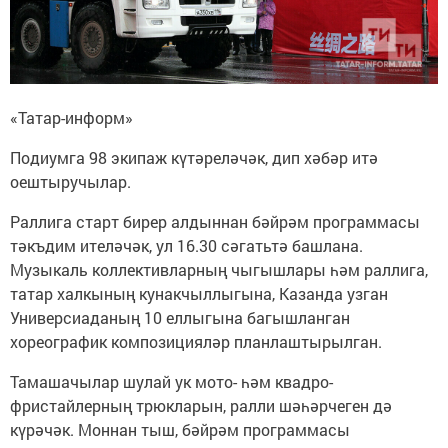
«Татар-информ»
Подиумга 98 экипаж күтәреләчәк, дип хәбәр итә
оештыручылар.
Раллига старт бирер алдыннан бәйрәм программасы
тәкъдим ителәчәк, ул 16.30 сәгатьтә башлана.
Музыкаль коллективларның чыгышлары һәм раллига,
татар халкының кунакчыллыгына, Казанда узган
Универсиаданың 10 еллыгына багышланган
хореографик композицияләр планлаштырылган.
Тамашачылар шулай ук мото- һәм квадро-
фристайлерның трюкларын, ралли шәһәрчеген дә
күрәчәк. Моннан тыш, бәйрәм программасы