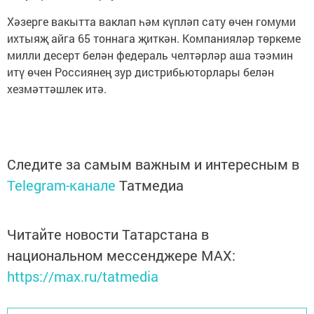
Хәзерге вакытта ваклап һәм күпләп сату өчен гомуми
ихтыяҗ айга 65 тоннага җиткән. Компанияләр төркеме
милли десерт белән федераль челтәрләр аша тәэмин
итү өчен Россиянең зур дистрибьюторлары белән
хезмәттәшлек итә.
Следите за самым важным и интересным в
Telegram-канале
Татмедиа
Читайте новости Татарстана в
национальном мессенджере MАХ:
https://max.ru/tatmedia