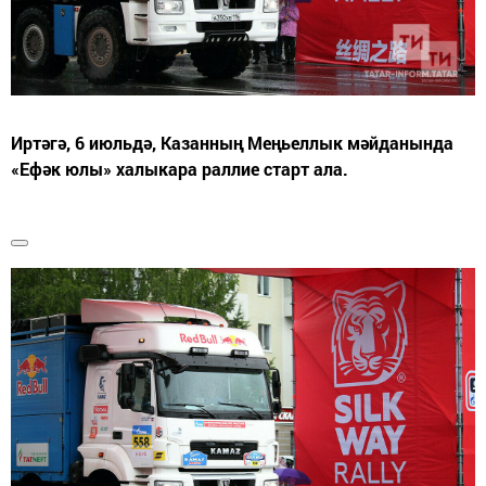
Иртәгә, 6 июльдә, Казанның Меңьеллык мәйданында
«Ефәк юлы» халыкара раллие старт ала.