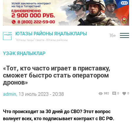
ЮТАЗЫ РАЙОНЫ ЯҢАЛЫКЛАРЫ
16+
"Ютазы таңы" гәзите - Ютазы районы
ҮЗӘК ЯҢАЛЫКЛАР
«Тот, кто часто играет в приставку,
сможет быстро стать оператором
дронов»
admin,
13 июль 2023 - 20:38
382
0
0
Что происходит за 30 дней до СВО? Этот вопрос
волнует всех, кто подписывает контракт с ВС РФ.