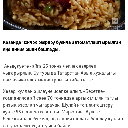
Казанда чәкчәк әзерләү буенча автоматлаштырылган
яңа линия эшли башлады.
Аның куәте - айга 25 тонна чәкчәк әзерләп
чыгарырлык. Бу турыда Татарстан Авыл хуҗалыгы
һәм азык-төлек министрлыгы хәбәр итте.
Хәзер, кулдан эшләүне исәпкә алып, «Бәхетле»
компаниясе ай саен 70 тоннадан артык милли татлы
ризык әзерләп чыгарачак. Шулай итеп, җитештерү
куәте 55 процентка артты. Маркетинг бүлеге
белешмәләре буенча, яңа линия эшләтә башлау күпләп
сату күләменең артуына бәйле.