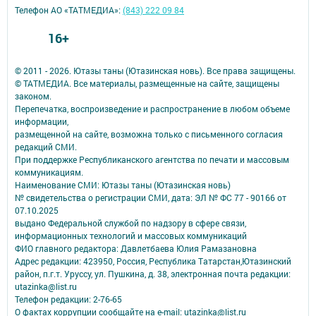
Телефон АО «ТАТМЕДИА»:
(843) 222 09 84
16+
© 2011 - 2026. Ютазы таны (Ютазинская новь). Все права защищены.
© ТАТМЕДИА. Все материалы, размещенные на сайте, защищены
законом.
Перепечатка, воспроизведение и распространение в любом объеме
информации,
размещенной на сайте, возможна только с письменного согласия
редакций СМИ.
При поддержке Республиканского агентства по печати и массовым
коммуникациям.
Наименование СМИ: Ютазы таны (Ютазинская новь)
№ свидетельства о регистрации СМИ, дата: ЭЛ № ФС 77 - 90166 от
07.10.2025
выдано Федеральной службой по надзору в сфере связи,
информационных технологий и массовых коммуникаций
ФИО главного редактора: Давлетбаева Юлия Рамазановна
Адрес редакции: 423950, Россия, Республика Татарстан,Ютазинский
район, п.г.т. Уруссу, ул. Пушкина, д. 38, электронная почта редакции:
utazinka@list.ru
Телефон редакции: 2-76-65
О фактах коррупции сообщайте на e-mail: utazinka@list.ru