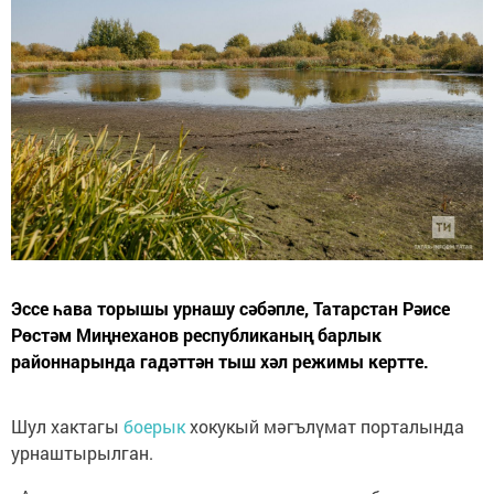
Эссе һава торышы урнашу сәбәпле, Татарстан Рәисе
Рөстәм Миңнеханов республиканың барлык
районнарында гадәттән тыш хәл режимы кертте.
Шул хактагы
боерык
хокукый мәгълүмат порталында
урнаштырылган.