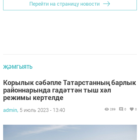
Перейти на страницу новости
ҖӘМГЫЯТЬ
Корылык сәбәпле Татарстанның барлык
районнарында гадәттән тыш хәл
режимы кертелде
admin,
5 июль 2023 - 13:40
289
0
0