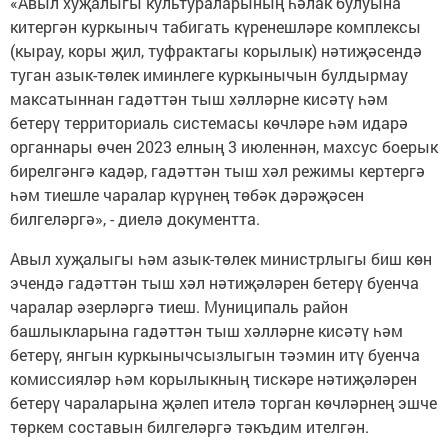
«Авыл хуҗалыгы культураларының һәлак булуына
китергән куркыныч табигать күренешләре комплексы
(кырау, коры җил, туфрактагы корылык) нәтиҗәсендә
туган азык-төлек иминлеге куркынычын булдырмау
максатыннан гадәттән тыш хәлләрне кисәтү һәм
бетерү территориаль системасы көчләре һәм идарә
органнары өчен 2023 елның 3 июленнән, махсус боерык
бирелгәнгә кадәр, гадәттән тыш хәл режимы кертергә
һәм тиешле чаралар күрүнең төбәк дәрәҗәсен
билгеләргә», - диелә документта.
Авыл хуҗалыгы һәм азык-төлек министрлыгы биш көн
эчендә гадәттән тыш хәл нәтиҗәләрен бетерү буенча
чаралар әзерләргә тиеш. Муниципаль район
башлыкларына гадәттән тыш хәлләрне кисәтү һәм
бетерү, янгын куркынычсызлыгын тәэмин итү буенча
комиссияләр һәм корылыкның тискәре нәтиҗәләрен
бетерү чараларына җәлеп ителә торган көчләрнең эшче
төркем составын билгеләргә тәкъдим ителгән.