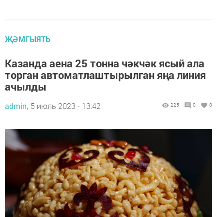
ҖӘМГЫЯТЬ
Казанда аена 25 тонна чәкчәк ясый ала
торган автоматлаштырылган яңа линия
ачылды
admin,
5 июль 2023 - 13:42
225
0
0