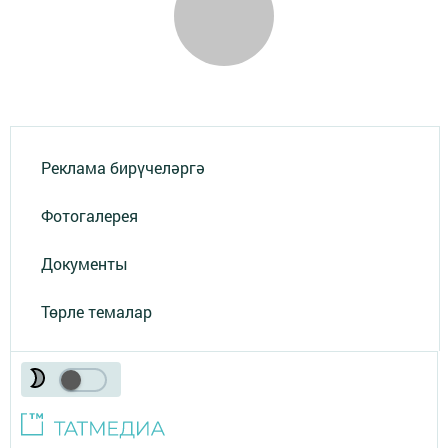
Реклама бирүчеләргә
Фотогалерея
Документы
Төрле темалар