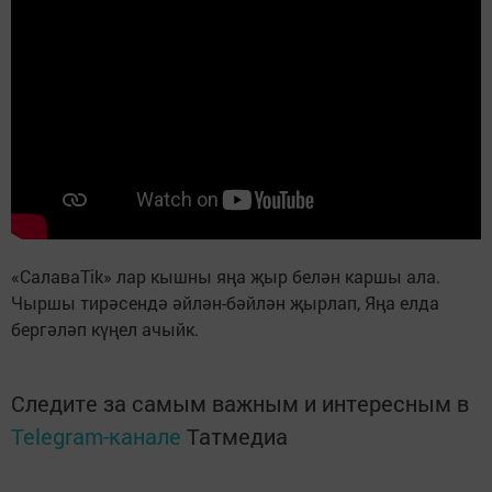
«СалаваTik» лар кышны яңа җыр белән каршы ала.
Чыршы тирәсендә әйлән-бәйлән җырлап, Яңа елда
бергәләп күңел ачыйк.
Следите за самым важным и интересным в
Telegram-канале
Татмедиа