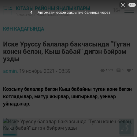
ЮТАЗЫ РАЙОНЫ ЯҢАЛЫКЛАРЫ
16+
3
Автоматическое закрытие баннера через
"Ютазы таңы" гәзите - Ютазы районы
КӨН КАДАГЫНДА
Иске Уруссу балалар бакчасында "Туган
конен белэн, Кыш бабай" дигэн бэйрэм
узды
admin,
19 ноябрь 2021 - 08:39
1003
0
1
Козсылу балалар белэн Кыш бабайны туган коне белэн
котладылар, матур жырлар, шигырьлэр, уеннар
уйнадылар.
❮
❯