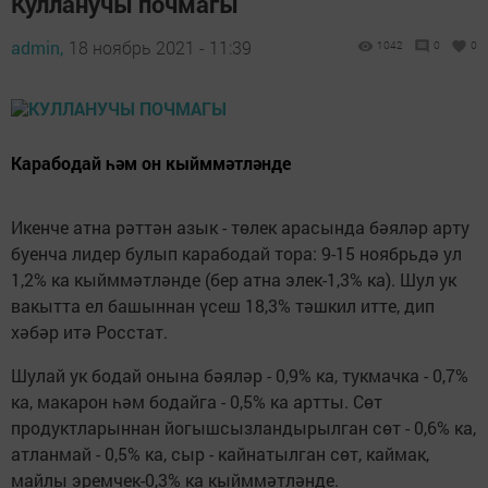
Кулланучы почмагы
admin,
18 ноябрь 2021 - 11:39
1042
0
0
Карабодай һәм он кыйммәтләнде
Икенче атна рәттән азык - төлек арасында бәяләр арту
буенча лидер булып карабодай тора: 9-15 ноябрьдә ул
1,2% ка кыйммәтләнде (бер атна элек-1,3% ка). Шул ук
вакытта ел башыннан үсеш 18,3% тәшкил итте, дип
хәбәр итә Росстат.
Шулай ук бодай онына бәяләр - 0,9% ка, тукмачка - 0,7%
ка, макарон һәм бодайга - 0,5% ка артты. Сөт
продуктларыннан йогышсызландырылган сөт - 0,6% ка,
атланмай - 0,5% ка, сыр - кайнатылган сөт, каймак,
майлы эремчек-0,3% ка кыйммәтләнде.