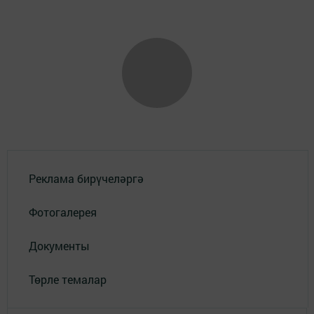
Реклама бирүчеләргә
Фотогалерея
Документы
Төрле темалар