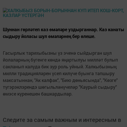
Шуннан гөрләтеп каз өмәләре уздырганнар. Каз канаты
сыдыру йоласы шул өмәләрнең бер өлеше.
Гасырлык тарихыбызны үз эченә сыйдырган шул
йолаларның бүгенге көндә яңартылуы милләт булып
сакланып калуда бик зур роль уйный. Халкыбызның
милли традицияләрен үсеп килүче буынга тапшыру
максатыннан, "Ак калфак", "Бию дөньясында", "Көзге"
түгэрэклэрендэ шөгыльләнүчеләр "Каурый сыдыру"
өмэсе күренешен башкардылар.
Следите за самым важным и интересным в