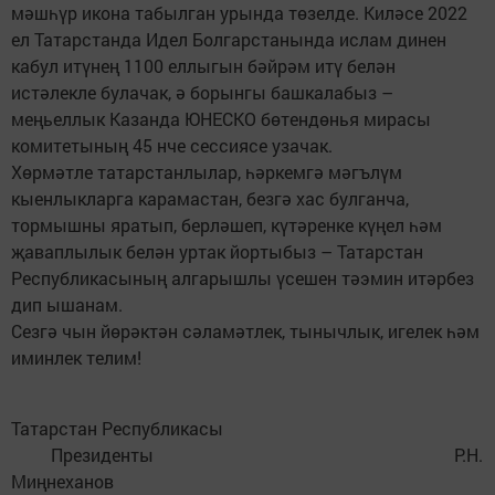
мәшһүр икона табылган урында төзелде. Киләсе 2022
ел Татарстанда Идел Болгарстанында ислам динен
кабул итүнең 1100 еллыгын бәйрәм итү белән
истәлекле булачак, ә борынгы башкалабыз –
меңьеллык Казанда ЮНЕСКО бөтендөнья мирасы
комитетының 45 нче сессиясе узачак.
Хөрмәтле татарстанлылар, һәркемгә мәгълүм
кыенлыкларга карамастан, безгә хас булганча,
тормышны яратып, берләшеп, күтәренке күңел һәм
җаваплылык белән уртак йортыбыз – Татарстан
Республикасының алгарышлы үсешен тәэмин итәрбез
дип ышанам.
Сезгә чын йөрәктән сәламәтлек, тынычлык, игелек һәм
иминлек телим!
Татарстан Республикасы
Президенты Р.Н.
Миңнеханов