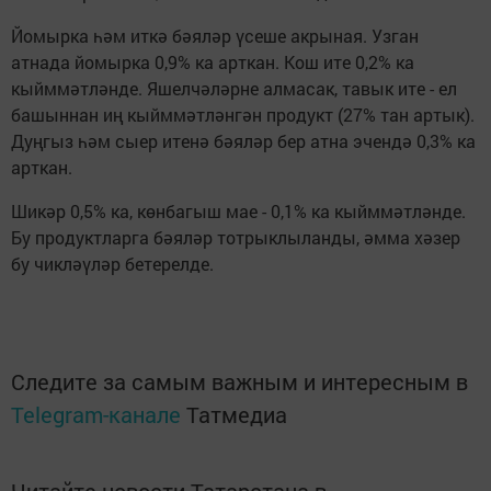
Йомырка һәм иткә бәяләр үсеше акрыная. Узган
атнада йомырка 0,9% ка арткан. Кош ите 0,2% ка
кыйммәтләнде. Яшелчәләрне алмасак, тавык ите - ел
башыннан иң кыйммәтләнгән продукт (27% тан артык).
Дуңгыз һәм сыер итенә бәяләр бер атна эчендә 0,3% ка
арткан.
Шикәр 0,5% ка, көнбагыш мае - 0,1% ка кыйммәтләнде.
Бу продуктларга бәяләр тотрыклыланды, әмма хәзер
бу чикләүләр бетерелде.
Следите за самым важным и интересным в
Telegram-канале
Татмедиа