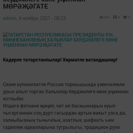
МӨРӘҖӘГАТЕ
admin,
4 ноябрь 2021 - 08:23
541
0
0
Кадерле татарстанлылар! Хөрмәтле ватандашлар!
Сезне күпмилләтле Россия тормышында үзенчәлекле
урын алып торган Халыклар бердәмлеге көне уңаеннан
котлыйм.
Илдәге фетнәне җиңеп, чит ил баскыннарын куып
чыгарганнан соң дүрт гасырдан артык вакыт узса да,
халкыбызның тынычлык, азатлык, шәфкать һәм
гаделлек идеалларына тугрылыгы, традицион рухи