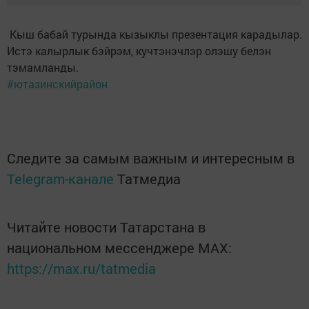
Кыш бабай турында кызыклы презентация карадылар.
Истэ калырлык бэйрэм, кучтэнэчлэр олэшу белэн
тэмамланды.
#ютазинскийрайон
Следите за самым важным и интересным в
Telegram-канале
Татмедиа
Читайте новости Татарстана в
национальном мессенджере MАХ:
https://max.ru/tatmedia