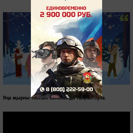
Яңа җырны Youtube каналында тыңлап була.