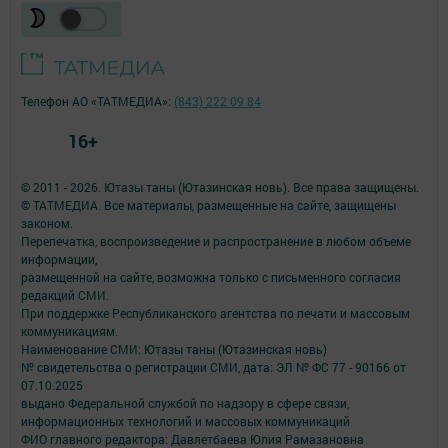
Телефон АО «ТАТМЕДИА»:
(843) 222 09 84
16+
© 2011 - 2026. Ютазы таны (Ютазинская новь). Все права защищены.
© ТАТМЕДИА. Все материалы, размещенные на сайте, защищены
законом.
Перепечатка, воспроизведение и распространение в любом объеме
информации,
размещенной на сайте, возможна только с письменного согласия
редакций СМИ.
При поддержке Республиканского агентства по печати и массовым
коммуникациям.
Наименование СМИ: Ютазы таны (Ютазинская новь)
№ свидетельства о регистрации СМИ, дата: ЭЛ № ФС 77 - 90166 от
07.10.2025
выдано Федеральной службой по надзору в сфере связи,
информационных технологий и массовых коммуникаций
ФИО главного редактора: Давлетбаева Юлия Рамазановна