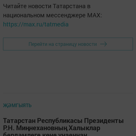
Читайте новости Татарстана в
национальном мессенджере MАХ:
https://max.ru/tatmedia
Перейти на страницу новости
ҖӘМГЫЯТЬ
Татарстан Республикасы Президенты
Р.Н. Миңнехановның Халыклар
бердәмлеге көне уңаеннан