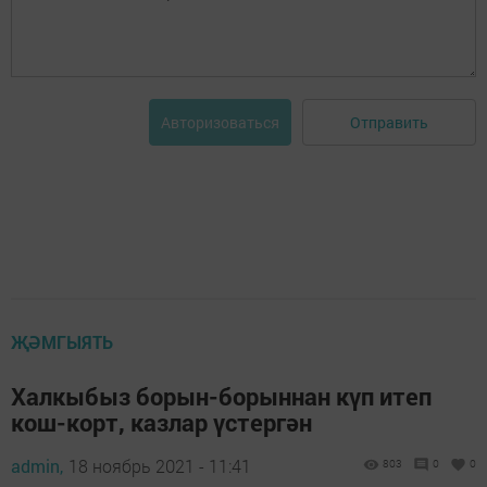
Отправить
Авторизоваться
ҖӘМГЫЯТЬ
Халкыбыз борын-борыннан күп итеп
кош-корт, казлар үстергән
admin,
18 ноябрь 2021 - 11:41
803
0
0